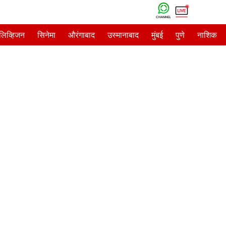
ेलिव्हिजन
सिनेमा
औरंगाबाद
उस्मानाबाद
मुंबई
पुणे
नाशिक