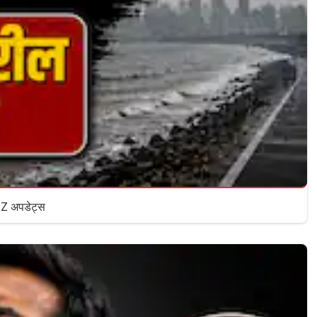
, पालघरमध्ये हाहाकार; डहाणू-विरार लोकल सेवा पूर्णपणे ठप्प; पश्चिम, मध्य, हार्बर रेल्वे मार्गावरील A टू Z अपडेट्स