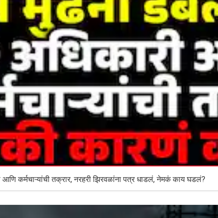
 कर्मचाऱ्यांची तक्रार, नरहरी झिरवळांना पत्र धाडलं, नेमकं काय घडलं?