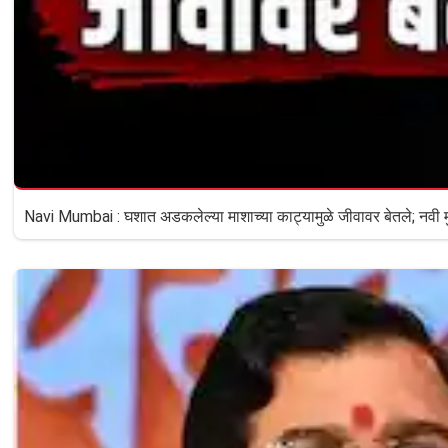
Navi Mumbai : घशात अडकलेल्या माशाच्या काट्यामुळे जीवावर बेतले; नवी मुं