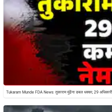
Tukaram Munde FDA News: तुकाराम मुंढेंना डबल धक्का; 29 अधिकारी आणि