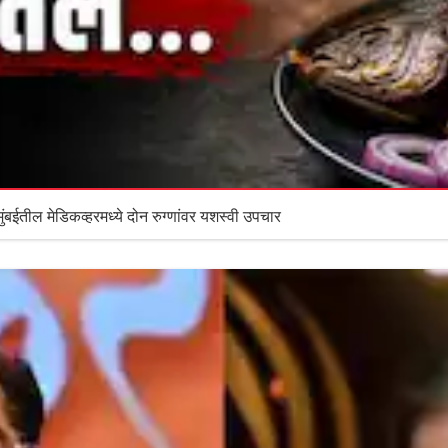
बईतील मेडिकव्हरमध्ये दोन रुग्णांवर यशस्वी उपचार