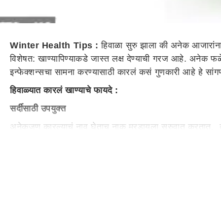
Winter Health Tips :
हिवाळा सुरु झाला की अनेक आजारांना
विशेषत: खाण्यापिण्याकडे जास्त लक्ष देण्याची गरज आहे. अनेक फळ
इन्फेक्शन्सचा सामना करण्यासाठी कारलं कसं गुणकारी आहे हे स
हिवाळ्यात कारलं खाण्याचे फायदे :
सर्दीसाठी उपयुक्त
अनेकजण कारल्याचं नाव घेताच नाक मुरडायला सुरुवात करतात. का
समस्यांना तोंड देण्यासाठी मदत करतात. त्याचे फायदे जाणून घेतल्
कारल्यामुळे आरोग्याच्या समस्या दूर होतील
कारल्याचा रस हिवाळ्यात खूप फायदेशीर आहे. हा कारल्याचा ज्यूस तु
मिक्सरमध्ये कडधान्य, थोडं आलं, काळी मिरी, हळद आणि चवीनुसार 
रक्त स्वच्छ करण्यास मदत होते