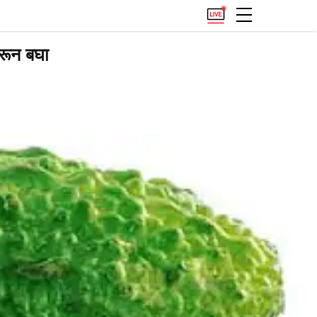
परून बघा