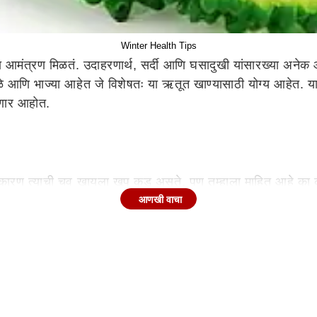
Winter Health Tips
 आमंत्रण मिळतं. उदाहरणार्थ, सर्दी आणि घसादुखी यांसारख्या अनेक 
े आणि भाज्या आहेत जे विशेषतः या ऋतूत खाण्यासाठी योग्य आहेत. या 
ांगणार आहोत.
रण त्याची चव खायला खूप कडू असते. पण तुम्हाला माहित आहे का की,
यावर तुम्हीसुद्धा कारल्याचा आहारात समावेश कराल.
आणखी वाचा
म्ही अगदी सोप्या पद्धतीने तयार करू शकता. घरी उपलब्ध असलेल्या पदार
काळे मीठ एकत्र करायचे आहे. त्यानंतर तुमचा कारल्याचा ज्यूस तयार