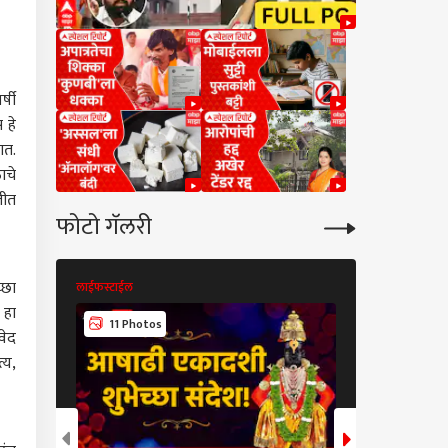
्षी
 हे
ात.
ाचे
तीत
फोटो गॅलरी
्छा
लाईफस्टाईल
लाईफस्टाईल
 हा
11 Photos
8 Photos
वेद
्य,
कारण