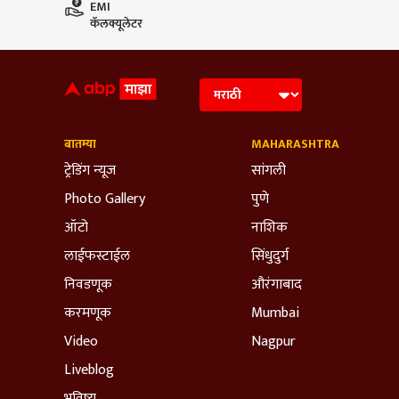
EMI
कॅलक्यूलेटर
बातम्या
MAHARASHTRA
ट्रेडिंग न्यूज
सांगली
Photo Gallery
पुणे
ऑटो
नाशिक
लाईफस्टाईल
सिंधुदुर्ग
निवडणूक
औरंगाबाद
करमणूक
Mumbai
Video
Nagpur
Liveblog
भविष्य