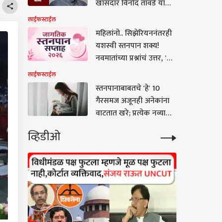
खासदार विनोद तावडे यांची
राज्यसभेत मागणी
लाईफस्टाईल
महिलांनो.. सिझेरियननंतरही
यशस्वी स्तनपान शक्य!
नवमातांच्या प्रश्नांचं उत्तर, 'ही'
7 लक्षणं, तज्ज्ञांनी सांगितले
लाईफस्टाईल
महत्त्व
स्तनपानाबाबतचे 'हे' 10
गैरसमज अजूनही अनेकांना
वाटतात खरे; प्रत्येक नव्या
आईने एकदा तरी वाचाच,
व्हिडीओ
डॉक्टर काय सांगतात?