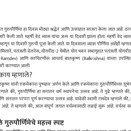
त गुरुपौर्णिमा हा दिवस मोठ्या श्रद्धेनं आणि उत्साहात साजरा केला जात आहे. दरवर
री केली जाते. महर्षी वेद व्यास यांचा जन्म या दिवशी झाला होता. महर्षी वेद व्यास
हणून या दिवशी गुरुची पूजा केली जाते. या दिवसाला व्यास पौर्णिमा असेही म्हणत
यानिमित्ताने, पतंजली वेलनेस, योगपीठ-2 येथील योग भवन सभागृहात पतंजली योगपीठ
ba Ramdev) आणि सरचिटणीस आचार्य बालकृष्ण (Balkrishna) यांच्या उपस्थि
जरी करण्यात आली.
 काय म्हणाले?
कृष्ण यांनी एकमेकांना पुष्पहार अर्पण केले आणि एकमेकांना गुरुपौर्णिमेच्या शुभेच
्हणाले की, गुरुपौर्णिमा हा सनातन धर्म स्थापनेचा उत्सव आहे. ते पुढे म्हणाले की,
 कॉर्नर
ि सनातन परंपरा पूर्ण करण्याचा उत्सव आहे. यावेळी स्वामी रामदेव म्हणाले की, 
वेश आहे. ते म्हणाले की, आज संपूर्ण जगात वर्चस्वासाठी लढाई सुरू आहे. वर्चस्व सत
.
 आर्टिकल
टॉप रील्स
ुरुपौर्णिमेचे महत्त्व स्पष्ट
क्रिकेट
मुंबई
राज