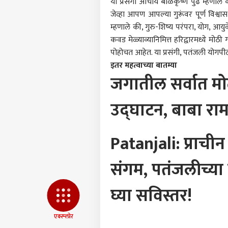
या प्रसंगी आचार्य बाळकृष्ण पुढे म्हणाले 
आमच्यासोबत जाहिरात करा
जेव्हा आपण आपल्या गुरूंवर पूर्ण विश्वास
प्रायव्हसी पॉलिसी
म्हणाले की, गुरु-शिष्य परंपरा, योग, आय
संपर्क साधा
कवड मेळ्याव्यानिमित्त हरिद्वारमध्ये मोठ
करिअर
पोहोचत आहेत. या प्रसंगी, पतंजली योगपीठ
टीम 
फीडबॅक
इतर महत्वाच्या बातम्या
आता 
जगातील सर्वात मोठ
आमच्याबद्दल
करण्
राजक
किती
1200
उद्घाटन, बाबा रामद
पूर्ण
निय
Patanjali: प्राची
एकना
गावा
LOGIN
अमित
संगम, पतंजलीच्या 
दौरा 
माहि
घ्या सविस्तर!
एक्स्प्लोर