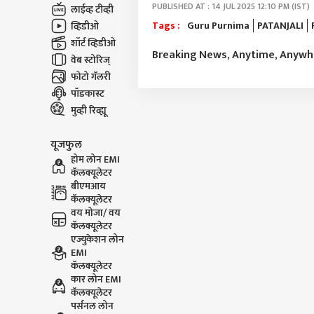
PUBLISHED AT : 14 JUL 2025 12:10 PM (IST)
लाईव्ह टीव्ही
Tags :
Guru Purnima
PATANJALI
व्हिडीओ
शॉर्ट व्हिडीओ
Breaking News, Anytime, Anyw
वेब स्टोरिज्
फोटो गॅलरी
पॉडकास्ट
मुव्ही रिव्ह्यू
यूजफुल
होम लोन EMI
कॅलक्यूलेटर
बीएमआय
कॅलक्यूलेटर
वय मोजा/ वय
कॅलक्यूलेटर
एज्युकेशन लोन
EMI
कॅलक्यूलेटर
कार लोन EMI
कॅलक्यूलेटर
पर्सनल लोन