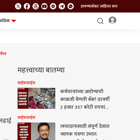
आमच्यासोबत जाहिरात करा
अधिक
शेत-शिवार
भविष्य
 गौरव
महत्त्वाच्या बातम्या
लाईफस्टाईल
कर्मचाऱ्यांच्या आरोग्याची
काळजी घेणारी बँक! दरवर्षी
2 हजार 357 कोटी रुपयांचा
खर्च, जाणून घ्या सविस्तर
लाईफस्टाईल
 लढाई
माहिती
त्वचादानासाठी संपूर्ण देशात
व्यापक यंत्रणा उभारा: