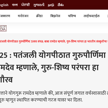
nglish
বাংলা
ਪੰਜਾਬੀ
ગુજરાતી
நாடு
దేశం
ाजकारण
मनोरंजन
क्रीडा
बिझनेस
भविष्य
लाईफस्टाईल
स्टाईल
क्राईम
व्यापार-उद्योग
ट्रेडिंग
ऑटो
योगपीठात गुरुपौर्णिमा उत्सव संपन्न; बाबा रामदेव म्हणाले, गुरु-शिष्य परंपरा हा भारतीय संस्कृतीचा
 : पतंजली योगपीठात गुरुपौर्णिमा
ामदेव म्हणाले, गुरु-शिष्य परंपरा हा
गौरव
ित्ताने योगगुरू रामदेव म्हणाले की, आज संपूर्ण जगात वर्चस्वासाठी
गुरु म्हणून स्थापित करण्याची गरज यावर भर दिला.