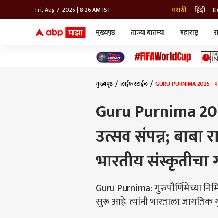
मराठी
हिंदी
E
Fri, Aug 7, 2026 | 8:26 AM IST
मुख्यपृष्ठ
ताज्या बातम्या
महाराष्ट्र
र
बातम्या
जॅाब माझा
लाईफ
भारत
महाराष्ट्र
टेक-गॅजेट
मुंबई
ऑटो
टेलिव्हिजन
विश्व
विश्व
मुख्यपृष्ठ
लाईफस्टाईल
GURU PURNIMA 2025 : पतंजली 
कोल्हापूर
पुणे
Guru Purnima 2025
नवी मुंबई
अमरावती
उत्सव संपन्न; बाबा र
अहमदनगर
अकोला
भारतीय संस्कृतीचा 
Guru Purnima: गुरुपौर्णिमेच्या निम
सुरू आहे. त्यांनी भारताला जागतिक 