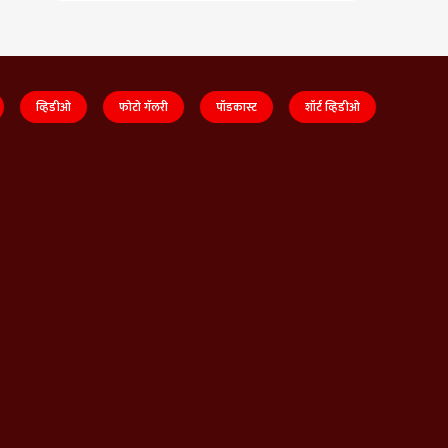
व्हिडीओ
फोटो गॅलरी
पॉडकास्ट
शॉर्ट व्हिडीओ