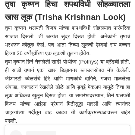
तृषा कृष्णन हिचा शपथविधी सोहळ्यातला
खास लूक (Trisha Krishnan Look)
तृषा कृष्णन थलपती विजय यांच्या शपथविधी सोहळ्यात पारंपरिक
साजात दिसली. ती अत्यंत सुंदर दिसत होती. अनेकांनी तृषाचं
भरभरुन कौतुक केलं, पण आता तिच्या लूकची ऐश्वर्या राय बच्चन
हिच्या 26 वर्षांपूर्वीच्या एक लूकशी तुलना होतेय.
तृषा कृष्णन हिनं नेसलेली साडी 'पोथीज' (Pothys) या ब्रँडची होती.
ही साडी तृषानं एका खास डिझायनर ब्लाउजसोबत मॅच केलेली.
जीआरटी ज्वेलर्सचे हिरे आणि माणकांचे दागिने, गजरा माळलेला
अंबाडा, काजळानं रेखलेले डोळे आणि ड्यूई मेकअप यामुळे तिचा हा
लूक अधिकच खुलून दिसत होता. या समारंभादरम्यान, तिनं थलपती
विजय यांच्या आईला प्रेमानं मिठीसुद्धा मारली आणि त्यानंतर
चाहत्यांच्या गर्दीतून वाट काढत ती कार्यक्रमस्थळावरून बाहेर
पडली.