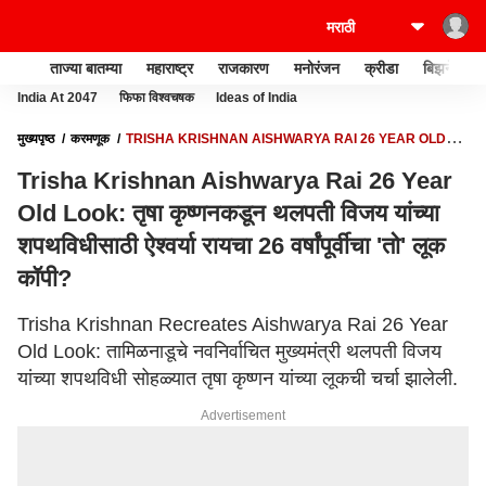
ताज्या बातम्या
महाराष्ट्र
राजकारण
मनोरंजन
क्रीडा
बिझनेस
India At 2047
फिफा विश्वचषक
Ideas of India
मुख्यपृष्ठ
करमणूक
TRISHA KRISHNAN AISHWARYA RAI 26 YEAR OLD
LOOK: तृषा कृष्णनकडून थलपती विजय यांच्या शपथविधीसाठी ऐश्वर्या रायचा 26 वर्षांपूर्वीचा 'तो'
Trisha Krishnan Aishwarya Rai 26 Year
लूक कॉपी?
Old Look: तृषा कृष्णनकडून थलपती विजय यांच्या
शपथविधीसाठी ऐश्वर्या रायचा 26 वर्षांपूर्वीचा 'तो' लूक
कॉपी?
Trisha Krishnan Recreates Aishwarya Rai 26 Year
Old Look: तामिळनाडूचे नवनिर्वाचित मुख्यमंत्री थलपती विजय
यांच्या शपथविधी सोहळ्यात तृषा कृष्णन यांच्या लूकची चर्चा झालेली.
Advertisement