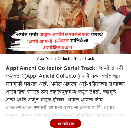
Appi Amchi Collector Serial Track
Appi Amchi Collector Serial Track:
'अप्पी आमची
कलेक्टर' (Appi Amchi Collector) मध्ये नव्या वर्षात खूप
घडामोडी घडणार आहे. अमोल आपल्या आई-वडिलांच्या लग्नाच्या
आठवणींचा संग्रह एका स्क्रॅपबुकमध्ये जपून ठेवतो. ज्यामुळे
अप्पी आणि अर्जुन भावूक होतात. अमोल आपला जीव
वाचवल्याबद्दल गणपती बाप्पाला प्रार्थना करतो आणि आभार
मानतो. अप्पीनं रुग्णालयातील फसव्या नोकरीच्या प्रथांचा तपास
करण्याचा निर्णय घेतल्यानं तणाव निर्माण होतो. अमोलची तब्येत
आणखी वाचा