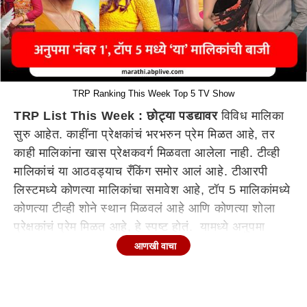
TRP Ranking This Week Top 5 TV Show
TRP List This Week : छोट्या पडद्यावर
विविध मालिका
सुरु आहेत. काहींना प्रेक्षकांचं भरभरुन प्रेम मिळत आहे, तर
काही मालिकांना खास प्रेक्षकवर्ग मिळवता आलेला नाही. टीव्ही
मालिकांचं या आठवड्याच रँकिंग समोर आलं आहे. टीआरपी
लिस्टमध्ये कोणत्या मालिकांचा समावेश आहे, टॉप 5 मालिकांमध्ये
कोणत्या टीव्ही शोने स्थान मिळवलं आहे आणि कोणत्या शोला
प्रेक्षकांचं प्रेम मिळत आहे, हे स्पष्ट होतं. यामध्ये अनुपमा
मालिकेने पुन्हा एकदा बाजी मारली आहे. मनोरंजनाचा 'बॉस'
आणखी वाचा
समजला जाणारा बिग बॉस शो मात्र टॉप 5 लिस्टच्या बाहेर
आहे. सलमान खानच्या शोला टॉप 5 मध्ये स्थान मिळवता आलेलं
नाही.