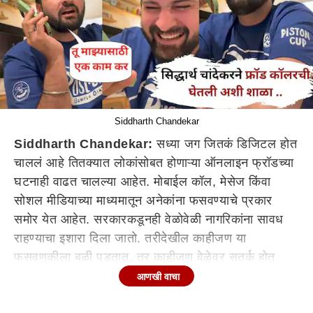
Siddharth Chandekar
Siddharth Chandekar:
सध्या जग जितकं डिजिटल होत
चाललं आहे तितक्यात लोकांसोबत होणाऱ्या ऑनलाइन फ्रॉडच्या
घटनाही वाढत चालल्या आहेत. मोबाईल कॉल, मेसेज किंवा
सोशल मीडियाच्या माध्यमातून अनेकांना फसवण्याचे प्रकार
समोर येत आहेत. सरकारकडूनही वेळोवेळी नागरिकांना सावध
राहण्याचा इशारा दिला जातो. तरीदेखील काहीजण या
फसवणुकीला बळी पडतात, तर काहीजण वेळेवर सतर्क होत
समोरच्यालाच चकमा देतात.
आणखी वाचा
अभिनेता सिद्धार्थ चांदेकर बाबतीतही नुकताच असाच एक प्रकार