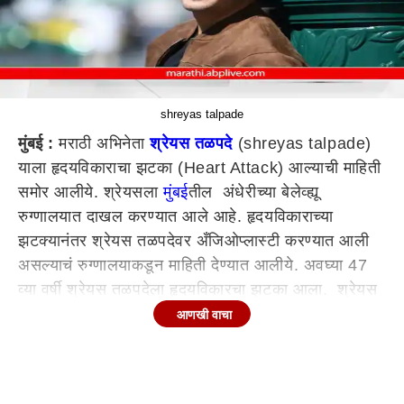
shreyas talpade
मुंबई :
मराठी अभिनेता
श्रेयस तळपदे
(shreyas talpade)
याला हृदयविकाराचा झटका (Heart Attack) आल्याची माहिती
समोर आलीये. श्रेयसला
मुंबई
तील अंधेरीच्या बेलेव्ह्यू
रुग्णालयात दाखल करण्यात आले आहे. हृदयविकाराच्या
झटक्यानंतर श्रेयस तळपदेवर अँजिओप्लास्टी करण्यात आली
असल्याचं रुग्णालयाकडून माहिती देण्यात आलीये. अवघ्या 47
व्या वर्षी श्रेयस तळपदेला हृदयविकारचा झटका आला. श्रेयस
तळपदे आज 'वेलकम टू द जंगल' (Welcome to Jungle)
आणखी वाचा
या चित्रपटाचे शूटिंग करत होता आणि शूटिंग संपल्यानंतर तो
घरी पोहोचला तेव्हा त्याला छातीत दुखू लागल्याने त्याला तातडीने
रुग्णालयात नेण्यात आले.