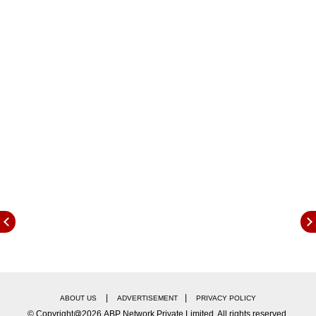
अभिनेता अरबाज शेख लवकरच त्याच्या गर्लफ्रेंडसोबत लग्न
करणार असल्याची चर्चा सोशल मीडियावर रंगली आहे. अरबाजने
यापूर्वी त्याच्या गर्लफ्रेंडसोबत फोटो शेअर केले होते. हे फोटो
पुन्हा एकदा सोशल मीडियावर व्हायरल झाले आहेत. सिमरन असं
त्याच्या गर्लफ्रेंडचं नाव आहे.
|
|
ABOUT US
ADVERTISEMENT
PRIVACY POLICY
© Copyright@2026.ABP Network Private Limited. All rights reserved.