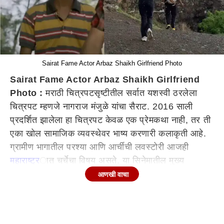
Sairat Fame Actor Arbaz Shaikh Girlfriend Photo
Sairat Fame Actor Arbaz Shaikh Girlfriend
Photo :
मराठी चित्रपटसृष्टीतील सर्वात यशस्वी ठरलेला
चित्रपट म्हणजे नागराज मंजुळे यांचा सैराट. 2016 साली
प्रदर्शित झालेला हा चित्रपट केवळ एक प्रेमकथा नाही, तर ती
एका खोल सामाजिक व्यवस्थेवर भाष्य करणारी कलाकृती आहे.
ग्रामीण भागातील परश्या आणि आर्चीची लवस्टोरी आजही
महाराष्ट्र
ात चर्चेचा विषय असते. या सिनेमातील मुख्य
पात्रांशिवाय गाजलेली महत्वाची पात्रं म्हणजे..सैराटमधील
आणखी वाचा
लंगड्या आणि बांगड्यावाल्या भाभीचा सल्ल्या ही होती...दरम्यान,
आता बांगड्यावाल्या भाभीचा सल्ल्या म्हणजे अभिनेता अरबाज
शेख याच्या वैयक्तिक आयुष्याबाबतची एक बातमी चर्चेत आहे.