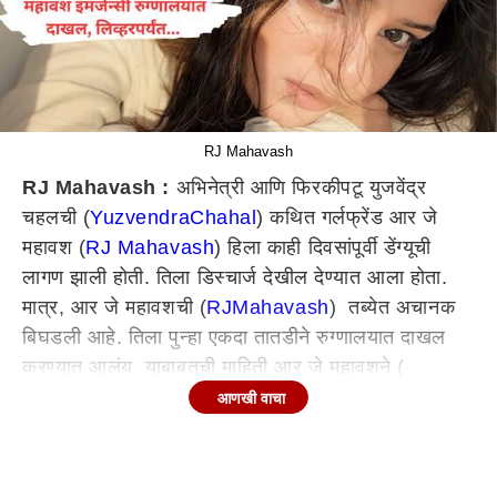
RJ Mahavash
RJ Mahavash :
अभिनेत्री आणि फिरकीपटू युजवेंद्र
चहलची (
Yuzvendra
Chahal
) कथित गर्लफ्रेंड आर जे
महावश (
RJ Mahavash
) हिला काही दिवसांपूर्वी डेंग्यूची
लागण झाली होती. तिला डिस्चार्ज देखील देण्यात आला होता.
मात्र, आर जे महावशची (
RJ
Mahavash
) तब्येत अचानक
बिघडली आहे. तिला पुन्हा एकदा तातडीने रुग्णालयात दाखल
करण्यात आलंय. याबाबतची माहिती आर जे महावशने (
RJ Mahavash
) इन्स्टाग्राम स्टोरीवरुन दिली आहे.
आणखी वाचा