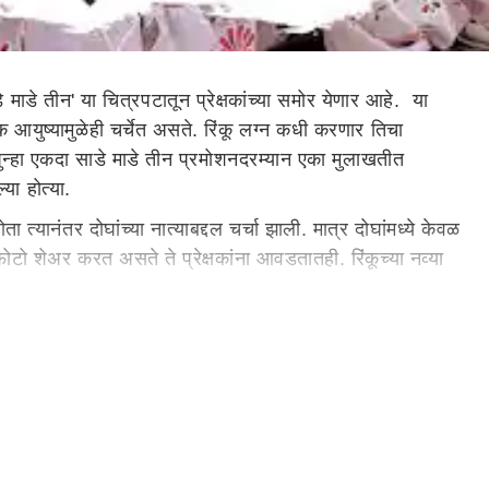
माडे तीन' या चित्रपटातून प्रेक्षकांच्या समोर येणार आहे. या
आयुष्यामुळेही चर्चेत असते. रिंकू लग्न कधी करणार तिचा
ुन्हा एकदा साडे माडे तीन प्रमोशनदरम्यान एका मुलाखतीत
्या होत्या.
यानंतर दोघांच्या नात्याबद्दल चर्चा झाली. मात्र दोघांमध्ये केवळ
फोटो शेअर करत असते ते प्रेक्षकांना आवडतातही. रिंकूच्या नव्या
्या स्टाईलमध्ये त्यांना म्हणते, माझे डोळे खूप खतरनाक आहेत.
 करायचे, स्वयंपाकपण करायचे.. मी सेटवर सगळ्यांना जेऊ
्हणताना दिसते. 'मी बॉयफ्रेंड बनवणारी पोरगी नाही. डायरेक्ट
्रश्न विचारणार, गप्पा मारणार आणि शेवटी यातील खोटी वाक्य
वेगळ्या मुलाखतींमध्ये बोललेली दिसते.