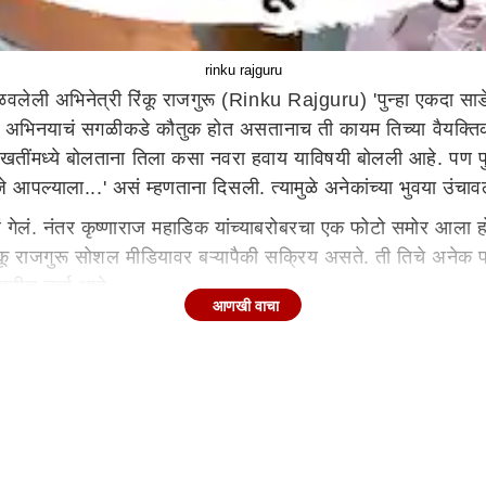
rinku rajguru
ळवलेली अभिनेत्री रिंकू राजगुरू (Rinku Rajguru) 'पुन्हा एकदा साडे 
 चा अभिनयाचं सगळीकडे कौतुक होत असतानाच ती कायम तिच्या वैयक्तिक 
ुलाखतींमध्ये बोलताना तिला कसा नवरा हवाय याविषयी बोलली आहे. पण प
 आपल्याला...' असं म्हणताना दिसली. त्यामुळे अनेकांच्या भुवया उंचावल
लं. नंतर कृष्णाराज महाडिक यांच्याबरोबरचा एक फोटो समोर आला होता त्
 रिंकू राजगुरू सोशल मीडियावर बऱ्यापैकी सक्रिय असते. ती तिचे अनेक 
ंगलीच चर्चा आहे.
आणखी वाचा
सलेले तीन जण तिला बोलत असतात. हा एक मजेशीर शो आहे. पण रिंकू तिच
ी पुढे सांगते, 'पुन्हा एकदा साडे माडे तीन'च्या सेटवर मी अभिनय पण
खूप धडपडी आहे. असा मजेशीर संवाद यात होताना दिसतो. यात ती पुढे म
ी तीन जण प्रत्येक कलाकाराकडून सेटवरचे किस्से ऐकणार, त्यांना प
िलाच माहिती. पण, यापूर्वीही रिंकूने तिला कसा नवरा हवाय याविषयी वेग