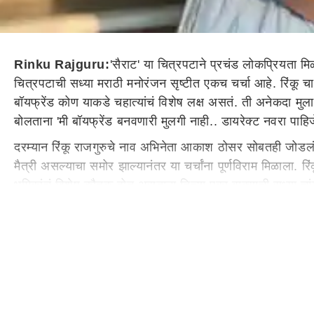
Rinku Rajguru:
'सैराट' या चित्रपटाने प्रचंड लोकप्रियता मि
चित्रपटाची सध्या मराठी मनोरंजन सृष्टीत एकच चर्चा आहे. रिंकू
बॉयफ्रेंड कोण याकडे चहात्यांचं विशेष लक्ष असतं. ती अनेकदा म
बोलताना 'मी बॉयफ्रेंड बनवणारी मुलगी नाही.. डायरेक्ट नवरा पाहिजे
दरम्यान रिंकू राजगुरुचे नाव अभिनेता आकाश ठोसर सोबतही जोडलं गे
मैत्री असल्याचा समोर झाल्यानंतर या चर्चांना पूर्णविराम मिळाला.
भूमिकांचं विशेष कौतुक होत असताना तिच्या एका वाक्याची सध्या चा
मी बॉयफ्रेंड बनवणारी पोरगी नाही..
रिंकू भाडीपाच्या एका शो मध्ये प्रमोशनसाठी गेलेली. यात समोर ब
डोळ्यात बघू नकोस, प्रेमात पडशील. भल्या भल्यांची वाट लागलीय.त
घातलय.त्यामुळे मी अत्यंत गुणी आहे. मी सेटवर पडले पण आहे. मी 
नवरा पाहिजे आपल्याला.' मुळात या शोचा format असा होता की आध
कोणती होती हे सांगणार. त्यामुळे यात रिंकू किती खरं बोललीय हे त