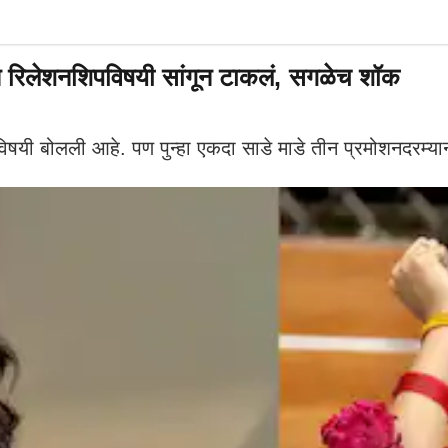
रूने रिलेशनशिपविषयी सांगून टाकलं, सगळेच शॉक
यी बोलली आहे. पण पुन्हा एकदा साडे माडे तीन प्रमोशनदरम्यान म्