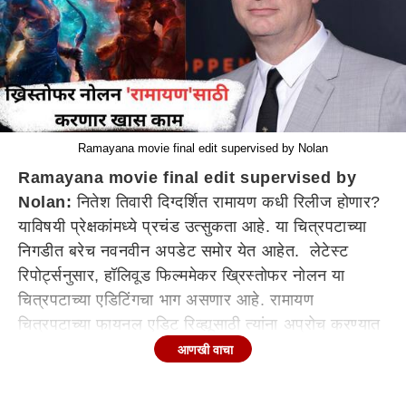
Ramayana movie final edit supervised by Nolan
Ramayana movie final edit supervised by
Nolan:
नितेश तिवारी दिग्दर्शित रामायण कधी रिलीज होणार?
याविषयी प्रेक्षकांमध्ये प्रचंड उत्सुकता आहे. या चित्रपटाच्या
निगडीत बरेच नवनवीन अपडेट समोर येत आहेत. लेटेस्ट
रिपोर्ट्सनुसार, हॉलिवूड फिल्ममेकर ख्रिस्तोफर नोलन या
चित्रपटाच्या एडिटिंगचा भाग असणार आहे. रामायण
चित्रपटाच्या फायनल एडिट रिव्ह्यूसाठी त्यांना अप्रोच करण्यात
आलंय. यामुळे रामायण या चित्रपटासाठी ही मोठी बाब मानली
आणखी वाचा
जात आहे. दरम्यान, ही बातमी समोर येताच चाहत्यांमध्ये हा
चित्रपट पाहण्याची उत्सुकता शिगेला पोहोचली आहे.