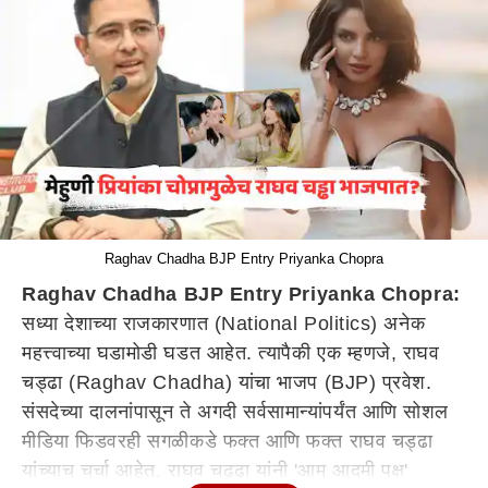
Raghav Chadha BJP Entry Priyanka Chopra
Raghav Chadha BJP Entry Priyanka Chopra:
सध्या देशाच्या राजकारणात (National Politics) अनेक
महत्त्वाच्या घडामोडी घडत आहेत. त्यापैकी एक म्हणजे, राघव
चड्ढा (Raghav Chadha) यांचा भाजप (BJP) प्रवेश.
संसदेच्या दालनांपासून ते अगदी सर्वसामान्यांपर्यंत आणि सोशल
मीडिया फिडवरही सगळीकडे फक्त आणि फक्त राघव चड्ढा
यांच्याच चर्चा आहेत. राघव चढ्ढा यांनी 'आम आदमी पक्ष'