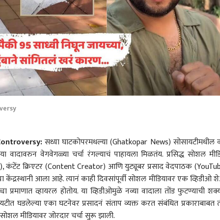
versy
ontroversy:
सध्या घाटकोपरमधल्या (Ghatkopar News) सोसायटीमधील 
 वादावरुन वेगवेगळ्या चर्चा रंगल्याचं पाहायला मिळतंय. प्रसिद्ध सोशल मीड
r), कंटेंट क्रिएटर (Content Creator) आणि युट्यूबर प्रसाद वेदपाठक (YouTu
ा केंद्रस्थानी आला आहे. त्यानं काही दिवसांपूर्वी सोशल मीडियावर एक व्हिडीओ श
या प्रमाणात व्हायरल होतोय. या व्हिडीओमुळे नव्या वादाला तोंड फुटण्याची शक्
ायटीत घडलेल्या एका घटनेवर प्रसादनं संताप व्यक्त करत संबंधित प्रकाराबाबत ती
ची सोशल मीडियावर जोरदार चर्चा सुरू झाली.