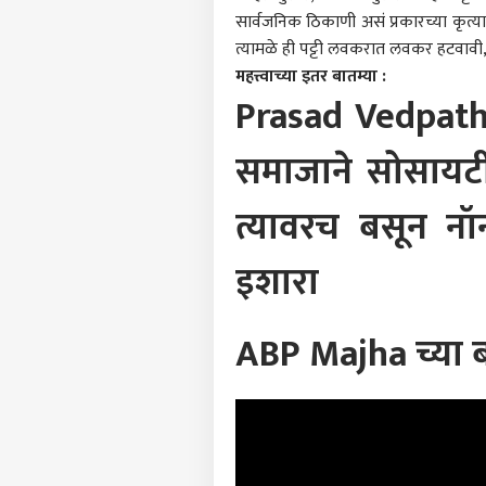
महाग
सार्वजनिक ठिकाणी असं प्रकारच्या कृत्याव
LOGIN
रेपो
त्यामळे ही पट्टी लवकरात लवकर हटवावी,
'वेट
महत्त्वाच्या इतर बातम्या :
Prasad Vedpath
समाजाने सोसायटी
त्यावरच बसून नॉन
इशारा
ABP Majha च्या ब