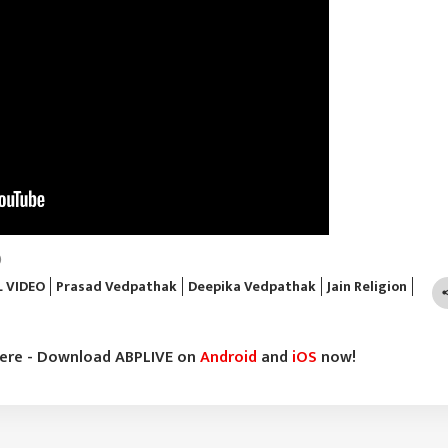
)
L VIDEO
Prasad Vedpathak
Deepika Vedpathak
Jain Religion
here - Download ABPLIVE on
Android
and
iOS
now!