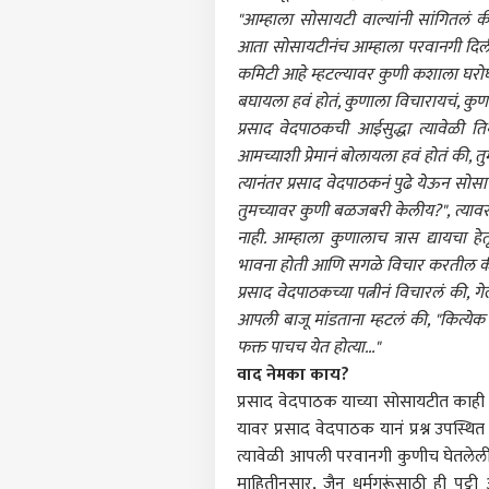
"आम्हाला सोसायटी वाल्यांनी सांगितलं की, 
आता सोसायटीनंच आम्हाला परवानगी दिली, 
पर्सनल
कमिटी आहे म्हटल्यावर कुणी कशाला घरोघर
बघायला हवं होतं, कुणाला विचारायचं, कुणाल
टॉप
प्रसाद वेदपाठकची आईसुद्धा त्यावेळी तिथ
हॅलो गेस्ट
आमच्याशी प्रेमानं बोलायला हवं होतं की, 
छत्रप
त्यानंतर प्रसाद वेदपाठकनं पुढे येऊन सोसाय
आमच्यासोबत जाहिरात करा
तुमच्यावर कुणी बळजबरी केलीय?", त्यावर त्
प्रायव्हसी पॉलिसी
नाही. आम्हाला कुणालाच त्रास द्यायचा ह
संपर्क साधा
भावना होती आणि सगळे विचार करतील की, आम
करिअर
प्रसाद वेदपाठकच्या पत्नीनं विचारलं की, गे
फीडबॅक
आपली बाजू मांडताना म्हटलं की, "कित्येक 
डेअर
फक्त पाचच येत होत्या..."
आमच्याबद्दल
ड्रमम
व्यापा
वाद नेमका काय?
साप
फोटो
प्रसाद वेदपाठक याच्या सोसायटीत काही ज
यावर प्रसाद वेदपाठक यानं प्रश्न उपस्थ
त्यावेळी आपली परवानगी कुणीच घेतलेली 
माहितीनुसार, जैन धर्मगुरूंसाठी ही पट
कर्जद