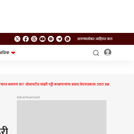
आमच्यासोबत जाहिरात करा
अधिक
शेत-शिवार
भविष्य
सायचं का? सोसायटीत पांढरी पट्टी काढणाऱ्यांचा प्रसाद वेदपाठकला उलटा प्रश्न
Advertisement
री