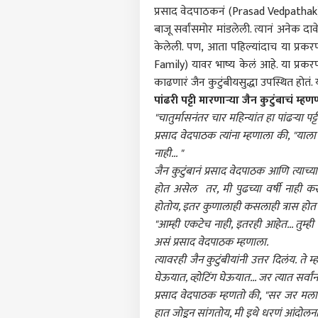
प्रसाद वेदपाठकनं (Prasad Vedpathak) 
बाजू सर्वांसमोर मांडलेली. त्यानं अनेक दाव
केलेली. पण, आता पहिल्यांदाच या प्रकरणात 
Family) यावर भाष्य केलं आहे. या प्रकर
काढणारं जैन कुटुंबीयसुद्धा उपस्थित होतं.
पांढरी पट्टी मारणाऱ्या जैन कुटुंबाचं म्
"चातुर्मासनंतर चार महिन्यांत हा पांढऱ्या पट
प्रसाद वेदपाठक त्यांना म्हणाला की, "याला 
नाही... "
जैन कुटुंबानं प्रसाद वेदपाठक आणि त्याच्या
होत असेल तर, मी पुढच्या वर्षी नाही करण
होतोय, इतर कुणालाही कसलाही त्रास होत 
"आम्ही एकटेच नाही, इतरही आहेत... तुम्ही 
असं प्रसाद वेदपाठक म्हणाला.
त्यावरही जैन कुटुंबीयांनी उत्तर दिलंय. 
घेऊयात, व्होटिंग घेऊयात... जर त्यात सर्वा
प्रसाद वेदपाठक म्हणतो की, "सर जर मला एक
हात जोडून सांगतोय, मी इथे धरणं आंदोलना