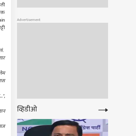
पली
क्त
ain
Advertisement
्टी
लं.
णार
लेम
रास
.",
व्हिडीओ
ेशन
 आज