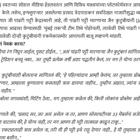
स्वतःच्या सोशल मीडिया हँडलवरुन आणि विविध माध्यमांच्या प्लॅटफॉर्मवरुन आ
े केले. तसेच, इन्फ्लुएन्सर असलेल्या प्रसाद वेदपाठकनं सर्वांदेखत नाजारीसुद्धा व्य
जी पांढरी पट्टी केंद्रस्थानी आहे, ती पांढरी पट्टी मारणाऱ्या जैन कुटुंबीयांनी (J
णाचा आढावा घेण्यासाठी '
मुंबई
तक'ची टीम तिथे पोहोचली, त्यावेळी तिथे पांढरी पट
 यावेळी दोन्ही कुटुंबीयांनी एकमेकांसमोर आपापली बाजू स्पष्टपणे मांडली.
हणणं नेमकं काय?
्टीचा रंग निघून जाईल, पुसट होईल... ", असं पांढरी पट्टी मारणाऱ्या जैन कुटुंबानं सांगित
ट्रेडिशन बनवू नका... जर तुम्ही प्रत्येक वर्षी अशा पद्धतीनं केलं, तर मग ते योग्य ठर
 कुटुंबीयांशी बोलताना सांगितलं की, "हे पहिल्यांदाच आम्ही केलंय, जर तुम्हाला प्रॉब्
ार, आम्हाला कुणालाच कसलाही त्रास द्यायचा नाहीय... तुम्हीच आहात, ज्यांना त्
नाहीय. "
बोला सगळ्यांशी, मिटिंग ठेवा... मग तुम्हाला कळेल की, किती लोकांना प्रॉब्लेम आहे..
ते म्हणाले की, "प्रसाद सर, जर असं असेल ना तर, आपण सोसायटीच्या 33 मेंबर्सचं सज
ंना वाटलंच की, हे योग्य नाही, तर मग आपण ही पट्टी तात्काळ काढून टाकू..."
ट्यालाही त्रास असेल ना, तरी मी ही पट्टी इथे राहू देणार नाही... हे मी तुम्हाला
ला बसीन..."