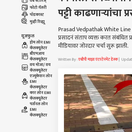
वेब स्टोरिज्
फोटो गॅलरी
पट्टी काढणाऱ्यांचा प
पॉडकास्ट
मुव्ही रिव्ह्यू
Prasad Vedpathak White Line C
यूजफुल
प्रसादनं संताप व्यक्त करत संबंधित प
होम लोन EMI
मीडियावर जोरदार चर्चा सुरू झाली.
कॅलक्यूलेटर
बीएमआय
कॅलक्यूलेटर
Written By :
एबीपी माझा एंटरटेनमेंट डेस्क
| Updat
वय मोजा/ वय
कॅलक्यूलेटर
एज्युकेशन लोन
EMI
कॅलक्यूलेटर
कार लोन EMI
कॅलक्यूलेटर
पर्सनल लोन
EMI
कॅलक्यूलेटर