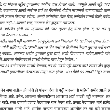
या पांढऱ्या पट्टीनं कुणालाच काहीच त्रास होणार नाही... त्यामुळे आम्ही पट्टी काढ
म्हटल्यावर आम्ही सर्वच्या सर्व 33 मेंबर्सकडे थोडीच परवानगी मागण्यासाठी जाण
 कॉर्नर
ी जाऊन विचारत बसेल... आम्ही कमिटीला लेटर दिलं, कमिटीनं संमंती दिली, कमिट
ा नाही...", आपली बाजू मांडताना जैन कुटुंबानं सांगितलं.
 आर्टिकल
टॉप रील्स
े उपस्थित होती. त्या म्हणाल्या की, "जर तुमचा हेतू योग्य होता ना, तर मग तुम
तुमचा गैरसमज झालाय..."
ती संभाजीनगर
राजकारण
राजकारण
राज
टीत पांढरी पट्टी मारणाऱ्या जैन कुटुंबाला प्रश्न विचारला की, "हा निर्णय तुमचा होता 
यांनी सांगितलं की, "आम्ही आमच्या जैन धर्माच्या हिशोबानं केलंय, पुढच्या वर्षी कर
ेतू नव्हता... आमच्या धर्मात कुणाला दुःख द्यावं, अशी शिकवणच नाहीय,आमची चां
च्या बिल्डिंगमध्ये साध्वी येतील, याच हेतून केलेलं..."
ल्या 25 वर्षांपासूनच साध्वी येतायत, मग ही पांढरी पट्टी आजच का? त्यावर जैन कुटुंब
संभाजीनगरमधील
वाल्मिक कराडला नागपूर
विद्यार्थ्यांचे गुन्हेगार
ठरल
साध्वी इमारतीच्या गेटवरुनच निघून जात होत्या... 100 पैकी 95 साध्वी निघून जायच्
ीवर एफडीएची धाड,
कारागृहात पाठवा,
असल्यानेच अमित शाह तोंड
शेतक
ध्ये भरलेलं पनीर अन् तूप
र-उद्योग
पोलिसांवरही गुन्हे दाखल करा;
राजकारण
लपवत आहेत; गृहमंत्री संसदेत
राजकारण
कर्ज
राज
डलं, किळस आणणारे
सुप्रिया सुळेंची CM
येत नसल्याने राहुल गांधींचा
नवीन
फडणवीसांकडे मागणी
हल्लाबोल
सांग
ैन समाजातील लोकांनी ही पांढऱ्या रंगाची पट्टी मारल्याची माहिती समोर आली आ
ित केला आहे. तसेच, आपल्या सोसायटीच्या आवारात अशी पांढरी पट्टी मारण्यात आ
नाही, असा दावाही प्रसाद वेदपाठक यानं केला आहे. प्रसाद वेदपाठक यानं दिलेल
्टी आखण्यात आली आहे. धार्मिक मान्यता पाळायच्या असतील तर त्या घरी कराव्
ारांना दिलासा...
सुरेश धसांची हात जोडून
महाराष्ट्रात ‘ॲनालॉग पनीर’वर
आता 