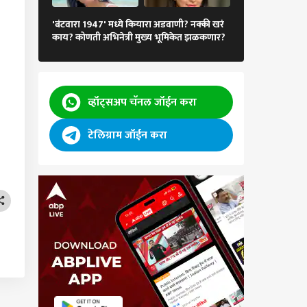
गुलाबी साडी आणि..,
'बंटवारा 1947' मध्ये कियारा अडवाणी? नक्की खरं
अभिनेत्रीचा मोहक
काय? कोणती अभिनेत्री मुख्य भूमिकेत झळकणार?
चाहत्यांना भुरळ
व्हॉट्सअप चॅनल जॉईन करा
टेलिग्राम जॉईन करा