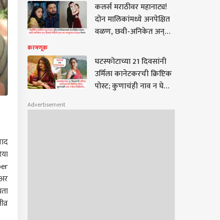
हरवून जातं...’
कलर्स मराठीवर महानाट्य!
दोन मालिकांमध्ये अनपेक्षित
वळण, छवी-अनिकेत अन्
तिकडे मोहिनी-RK च्या
करमणूक
आयुष्यात वादळ येणार
घटस्फोटाच्या 21 दिवसांनी
उर्मिला कानेटकरची क्रिप्टिक
पोस्ट; कुणाचंही नाव न घेता
लिहिलंय, ‘कर्मा...’
Advertisement
वाद
िया
ber
ेअर
यता
व्र