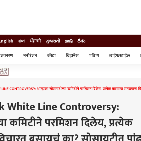
English
বাংলা
ਪੰਜਾਬੀ
ગુજરાતી
நாடு
దేశం
ाजकारण
मनोरंजन
क्रीडा
बिझनेस
भविष्य
लाईफस्टाईल
स्टाईल
क्राईम
व्यापार-उद्योग
ट्रेडिंग
ऑटो
CONTROVERSY: आम्हाला सोसायटीच्या कमिटीने परमिशन दिलेय, प्रत्येक कामाला सगळ्यांना विचारत ब
k White Line Controversy:
ा कमिटीने परमिशन दिलेय, प्रत्येक
विचारत बसायचं का? सोसायटीत पांढ