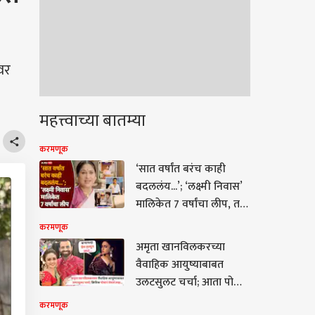
वर
महत्त्वाच्या बातम्या
करमणूक
‘सात वर्षांत बरंच काही
बदललंय...’; ‘लक्ष्मी निवास’
मालिकेत 7 वर्षांचा लीप, तर
मुख्य अभिनेत्याचीच एक्झिट,
करमणूक
चाहतेही गोंधळले
अमृता खानविलकरच्या
वैवाहिक आयुष्याबाबत
उलटसुलट चर्चा; आता पोस्ट
करत म्हणाली, ‘बऱ्याचदा प्रेम
करमणूक