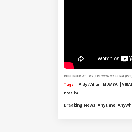
PUBLISHED AT : 09 JUN 2026 02:55 PM (IST
Tags :
VidyaVihar
MUMBAI
VIRA
Prasika
Breaking News, Anytime, Anyw