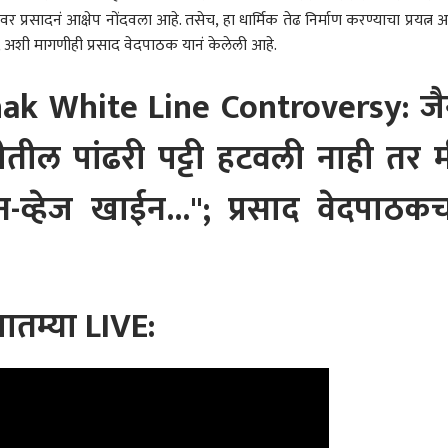
ाईचा दबाव कायम, तरी
अमृता फडणवीसांना विनंती,
वर्षभराची बंदी, तुकाराम मुंढेंचा
मंतर
र प्रसादनं आक्षेप नोंदवला आहे. तसेच, हा धार्मिक तेढ निर्माण करण्याचा प्रयत्न आ
 दर जैसे थे; आरबीआयची
साहेबांना तेवढं सांगा;
आणखी एक तडाखा; हॉटेल,
विद्य
 अशी मागणीही प्रसाद वेदपाठक यानं केलेली आहे.
 अँड वॉच' भूमिका कायम
बीडसाठी केली विशेष मागणी
रेस्टॉरंट आणि केटरर्सनाही
उपोष
वापरास मनाई
सांग
अन्न
ak White Line Controversy: ज
विध
तील पांढरी पट्टी हटवली नाही तर 
-व्हेज खाईन..."; प्रसाद वेदपाठक
ातम्या LIVE: