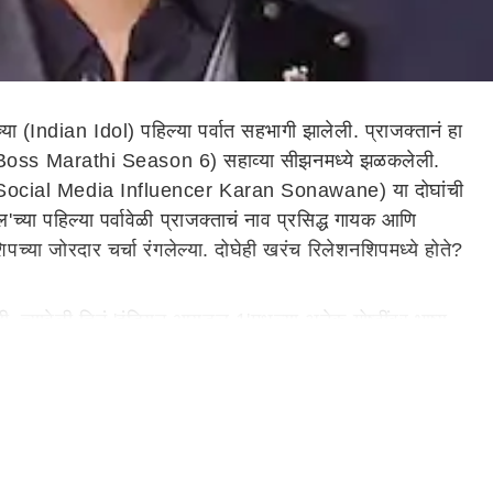
 (Indian Idol) पहिल्या पर्वात सहभागी झालेली. प्राजक्तानं हा
Bigg Boss Marathi Season 6) सहाव्या सीझनमध्ये झळकलेली.
णे (Social Media Influencer Karan Sonawane) या दोघांची
च्या पहिल्या पर्वावेळी प्राजक्ताचं नाव प्रसिद्ध गायक आणि
च्या जोरदार चर्चा रंगलेल्या. दोघेही खरंच रिलेशनशिपमध्ये होते?
ली. त्यावेळी तिनं 'इंडियन आयडल 1'मधल्या अनेक गोष्टींवर भाष्य
 एकमेकांवर प्रेम जडलेलं का? मग, दोघे एकमेकांपासून कसे आणि का
ाटायचा आणि ते वय तसं होतं. तो जर बोलायला लागला तर खूप बोलतो.