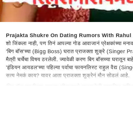
Prajakta Shukre On Dating Rumors With Rahul 
शो जिंकला नाही, पण तिनं आपल्या गोड आवाजानं प्रेक्षकांच्या
'बिग बॉस'च्या (Bigg Boss) घरात प्राजक्ता शुक्रे (Singe
मैत्री चर्चेचा विषय ठरलेली. ज्यावेळी करण बिग बॉसच्या घरातून बाह
'इंडियन आयडल'च्या पहिल्या पर्वाचा फायनलिस्ट राहुल वैद्य (Sing
सत्य नेमकं काय? यावर आता प्राजक्ता शुक्रेनं मौन सोडलं आहे.
'बिग बॉस मराठी'च्या सहाव्या सीझनमध्ये झळकलेली सुप्रसिद्ध गायिक
केलंय. याच मुलाखतीत प्राजक्ता शुक्रे हिला तिचं आणि राहुल वैद्
वेगळे झाले? असे प्रश्न विचारण्यात आलेले. यावर प्राजक्ता शुक्रे 
सुप्रसिद्ध गायिका प्राजक्ता शुक्रे म्हणाली की, "त्या वयात ज
पण, आम्ही खूप लहान होतो आणि दोघांनाही अक्कल नव्हती. आम्ही क
"तो म्हणालेला, तू मला खूप आवडतेस..." : प्राजक्ता शुक्रे