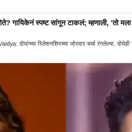
होते? गायिकेनं स्पष्ट सांगून टाकलं; म्हणाली, 'तो मल
दोघांच्या रिलेशनशिपच्या जोरदार चर्चा रंगलेल्या. दोघेही 