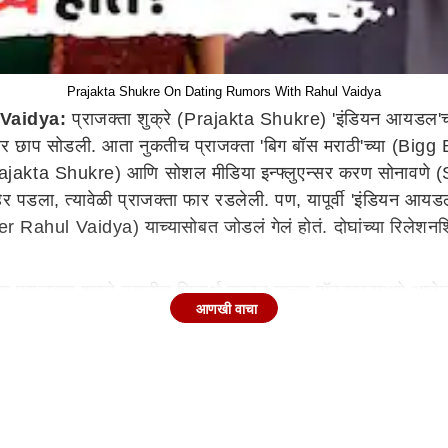
Prajakta Shukre On Dating Rumors With Rahul Vaidya
Vaidya:
प्राजक्ता शुक्रे (Prajakta Shukre) 'इंडियन आयडल'च्या
 मनावर छाप सोडली. आता नुकतीच प्राजक्ता 'बिग बॉस मराठी'च्या (
r Prajakta Shukre) आणि सोशल मीडिया इन्फ्लुएन्सर करण सोनाव
ेर पडला, त्यावेळी प्राजक्ता फार रडलेली. पण, यापूर्वी 'इंडियन आयडल'
er Rahul Vaidya) याच्यासोबत जोडलं गेलं होतं. दोघांच्या रिलेशनशिप
ा प्राजक्ता शुक्रे नुकतीच सिद्धार्थ कन्नन याच्या पॉडकास्टमध्ये आले
आणखी वाचा
यचं एकमेकांवर प्रेम होतं का? असं विचारण्यात आलेलं. खरंच दोघांचं
हिनं उत्तरं दिलीत.
र कोण आपल्याला महत्व देत असेल, तर चांगलं वाटतं. तो मला चांगला व
ाहीच ठरवलं नव्हतं..."