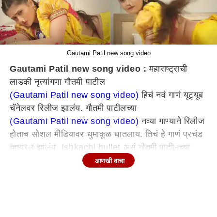
Gautami Patil new song video
Gautami Patil new song video :
महाराष्ट्राची
लाडकी नृत्यांगणा गौतमी पाटील
(Gautami Patil new song video)
हिचं नवं गाणं यूट्यूब
चॅनेलवर रिलीज झालंय. गौतमी पाटीलच्या
(Gautami Patil new song video)
नव्या गाण्याने रिलीज
होताच सोशल मीडियावर धुमाकूळ घातलाय. तिचं हे गाणं प्रचंड
व्हायरल झालंय. Ishkachi bullet असं गौतमी पाटीलच्या
(Gautami Patil new song video)
नव्या गाण्याचं नाव
आणखी वाचा
आहे. या गाण्याची निर्मिती विठ्ठल पाटोळे यांनी केली असून
गाण्याचे शब्द देखील त्यांचेच आहेत. विठ्ठल पाटोळे यांनी लिहिलेलं
हे गाणं गायत्री शेलार-साळवे यांनी गायलंय.
Ishkachi bullet | official song| gautami patil |