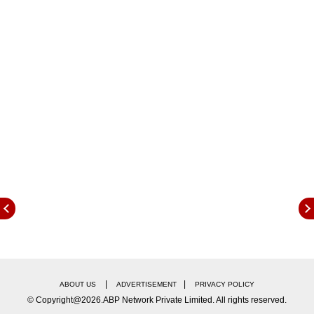
gayatri shelar |
|
|
ABOUT US
ADVERTISEMENT
PRIVACY POLICY
© Copyright@2026.ABP Network Private Limited. All rights reserved.
गौतमी पाटील या गाण्यात नव्या लूकमध्ये समोर आलीये. ती या