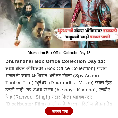
Dhurandhar Box Office Collection Day 13
Dhurandhar Box Office Collection Day 13:
सध्या बॉक्स ऑफिसवर (Box Office Collection) गाजत
असलेली स्पाय अॅक्शन थ्रीलर फिल्म (Spy Action
Thriller Film) 'धुरंधर' (Dhurandhar Movie) फक्त हिट
ठरली नाही, तर अक्षय खन्ना (Akshaye Khanna), रणवीर
सिंह (Ranveer Singh) स्टार फिल्म ब्लॉकबस्टर
(Blockbuster Film) ठरली आहे. 'धुरंधर' रिलीज होऊन तेरा
दिवस झालेत, या तेरा दिवसांत सिनेमानं धुवांधार कमाई केली
आणखी वाचा