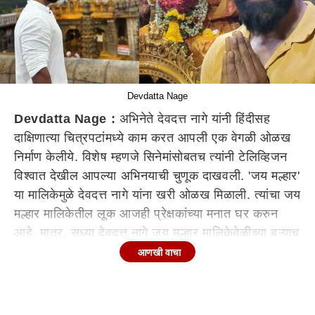
Devdatta Nage
Devdatta Nage :
अभिनेते देवदत्त नागे यांनी हिंदीसह
दाक्षिणात्या चित्रपटांमध्ये काम करत आपली एक वेगळी ओळख
निर्माण केलीये. विशेष म्हणजे सिनेमांसोबतच त्यांनी टेलिव्हिजन
विश्वात देखील आपल्या अभिनयाची चुणूक दाखवली. 'जय मल्हार'
या मालिकेमुळे देवदत्त नागे यांना खरी ओळख मिळाली. त्यांचा जय
मल्हार मालिकेतील लूक आजही प्रेक्षकांच्या मनात घर करुन
आहे. मात्र, सध्या देवदत्त नागे जय मल्हार मालिकेवेळीच्या बऱ्याच
आठवणी शेअर करताना पाहायला मिळत आहे. काही
आणखी वाचा
आठवड्यांपूर्वी त्यांनी जेजुरीत घर देखील घेतलं होतं. आता त्यांनी
इन्स्टाग्राम पोस्टच्या माध्यमातून जय मल्हार मालिकेबाबतच्या
काही आठवणी शेअर केल्या आहेत. सोबत जेजुरीमध्ये घर