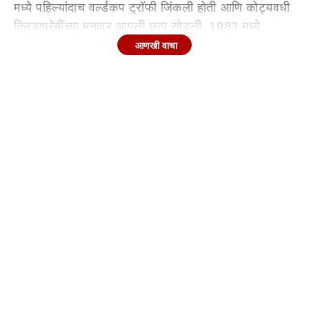
मध्ये पहिल्यांदाच वर्ल्डकप ट्रॉफी जिंकली होती आणि कोट्यवधी
क्रिडाप्रेमींच्या मनावर आपली छाप सोडली. 1983 मध्ये
जिंकलेला वर्ल्डकप भारतीय क्रिकेट संघाची ऐतिहासिक कामगिरी
आणखी वाचा
होती. त्या ऐतिहासिक विजयात अशा अनेक खेळाडूंचा समावेश
होता, ज्यांच्या कथा आजही लोकांना प्रेरणा देत आहेत. त्याच
संघातला एक मराठमोळा क्रिकेटरचा मुलगा, वडील दिग्गज
क्रिकेटर असूनही त्यानं कधीच सामना खेळला नाही. पण, त्यानं
एका सिनेमात त्याच्याच वडिलांची भूमिका रुपेरी पडद्यावर
साकारली आहे. आम्ही ज्याच्याबाबत बोलत आहोत, तो म्हणजे,
क्रिकेटर संदीप पाटील यांचा मुलगा चिराग पाटील. ज्यानं रणवीर
सिंह अभिनीत '83' सिनेमात (83 Movie) आपल्या वडिलांची,
संदीप पाटील (
Sandeep Patil
) यांची भूमिका साकारली
होती.
चिराग पाटीलचे वडील नावाजलेले क्रिकेटपटू
चिराग पाटीलचा (Chirag Patil) जन्म 10 मार्च 1987 रोजी
मुंबई
त झाला. त्याचे वडील संदीप पाटील हे भारतीय
क्रिकेटमधील एक सुप्रसिद्ध नाव. चिरागचं बालपण क्रिकेटमय