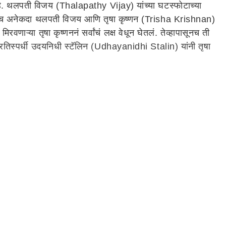
े. थलपती विजय (Thalapathy Vijay) यांच्या घटस्फोटाच्या
 असतानाच अनेकदा थलपती विजय आणि तृषा कृष्णन (Trisha Krishnan)
्या तृषा कृष्णननं सर्वांचं लक्ष वेधून घेतलं. तेव्हापासूनच ती
स्पर्धी उदयनिधी स्टॅलिन (Udhayanidhi Stalin) यांनी तृषा
ांनी एका मोठ्या सिनेमाच्या प्रोजेक्टसाठी तृषा कृष्णनला 12