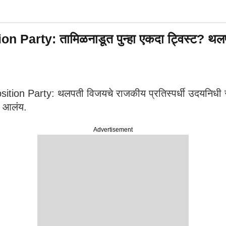
ty: तामिळनाडूत पुन्हा एकदा ट्विस्ट? थलपती व
 Party: थलपती विजयचे राजकीय प्रतिस्पर्धी उदयनिधी स्टॅल
धाण आलंय.
Advertisement