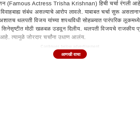
ृष्णन (Famous Actress Trisha Krishnan) हिची चर्चा रंगली आह
्रीसोबत विवाहबाह्य संबंध असल्याचे आरोप लावले. याबाबत चर्चा सुरू
ातच थलपती विजय यांच्या शपथविधी सोहळ्यात पारंपरिक लूकमध्ये मिरवणाऱ
िनेसृष्टीत मोठी खळबळ उडवून दिलीय. थलपती विजयचे राजकीय प्रति
हे. त्यामुळे जोरदार चर्चांना उधाण आलंय.
Continues below advertisement
आणखी वाचा
 विजय यांचे कट्टर राजकीय प्रतिस्पर्धी असलेल्या उदयनिधी स्टॅलिन य