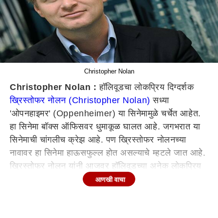
Christopher Nolan
Christopher Nolan :
हॉलिवूडचा लोकप्रिय दिग्दर्शक
ख्रिस्तोफर नोलन (Christopher Nolan)
सध्या
'ओपनहाइमर' (Oppenheimer) या सिनेमामुळे चर्चेत आहेत.
हा सिनेमा बॉक्स ऑफिसवर धुमाकूळ घालत आहे. जगभरात या
सिनेमाची चांगलीच क्रेझ आहे. पण ख्रिस्तोफर नोलनच्या
नावावर हा सिनेमा हाऊसफुल्ल होत असल्याचे म्हटले जात आहे.
ख्रिस्तोफर नोलन यांनी आजवर हॉलिवूडच्या अनेक लोकप्रिय
सिनेमांच्या दिग्दर्शनाची धुरा सांभाळली आहे.
आणखी वाचा
ख्रिस्तोफर नोलन कोण आहे? (Who Is Christopher
Nolan)
ख्रिस्तोफर नोलन हा हॉलिवूडचा लोकप्रिय दिग्दर्शक आहे.