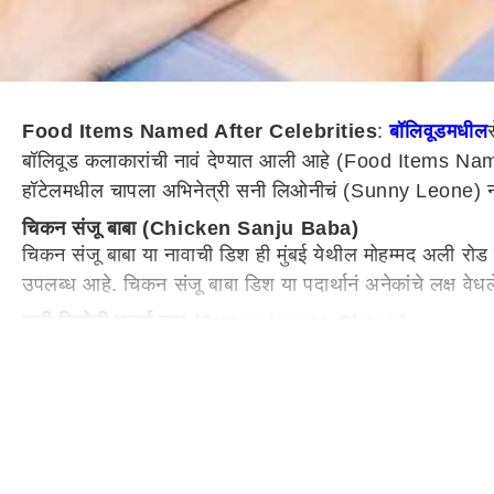
Food Items Named After Celebrities
:
बॉलिवूडमधील
बॉलिवूड कलाकारांची नावं देण्यात आली आहे (Food Items Name
हॉटेलमधील चापला अभिनेत्री सनी लिओनीचं (Sunny Leone) नाव द
चिकन संजू बाबा (
Chicken Sanju Baba
)
चिकन संजू बाबा या नावाची डिश ही मुंबई येथील मोहम्मद अली रोड 
उपलब्ध आहे. चिकन संजू बाबा डिश या पदार्थानं अनेकांचे लक्ष वेध
सनी लियोनी मलाई चाप (Sunny Leone Chaap)
दिल्लीमधील मालवीय नगरमधील एका रेस्टॉरंटमध्ये सनी लियोनी मला
लियोनीचं नाव देण्यात आलं आहे.
कार्तिक आर्यन ( Kartik Aaryan)
मॅकडोनाल्डच्या एका मिलला कार्तिक आर्यनचं नाव देण्यात आलं आह
दीपिका पादुकोण डोसा (Deepika Padukone Dosa)