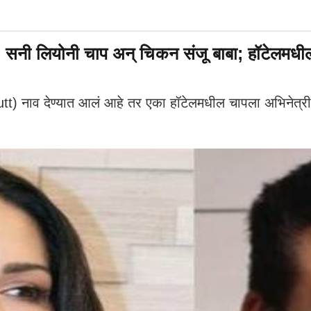
ियोनी चाप अन् चिकन संजू बाबा; हॉटेलमधील चविष
 Dutt) नाव देण्यात आलं आहे तर एका हॉटेलमधील चापला अभिनेत