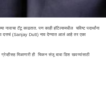
ंच्या नावाचा टॅटू काढतात. पण काही हॉटेल्समधील चविष्ट पदार्थांना
य दत्तचं (Sanjay Dutt) नाव देण्यात आलं आहे तर एका
 ग्रेव्हीसह मिळाणारी ही चिकन संजू बाबा डिश खवय्यांसाठी
 खवय्यांसाठी उपलब्ध आहेत. यामधील एका चापला अभिनेत्री सनी