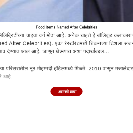
Food Items Named After Celebrities
सेलिब्रिटींच्या चाहता वर्ग मोठा आहे. अनेक चाहते हे बॉलिवूड कलाकारा
d After Celebrities). एका रेस्टॉरंटमध्ये चिकनच्या डिशला संज
ेण्यात आलं आहे. जाणून घेऊयात अशा पदार्थांबद्दल...
या परिसरातील नूर मोहम्मदी हॉटेलमध्ये मिळते. 2010 पासून मसालेदार
ले आहे.
आणखी वाचा
ई चाप ही डिश मिळते. या हॉटेलमध्ये 50 पेक्षा जास्त प्रकारचे चाप
े.