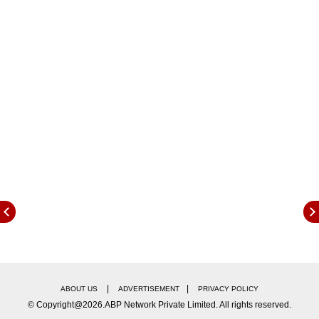
मायकल डग्लससोबतही ते एका वेबसीरिजमध्ये झळकले होते.
|
|
ABOUT US
ADVERTISEMENT
PRIVACY POLICY
© Copyright@2026.ABP Network Private Limited. All rights reserved.