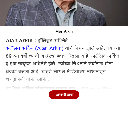
Alan Arkin
Alan Arkin :
हॉलिवूड अभिनेते
अॅलन अर्किन (Alan Arkin)
यांचे निधन झाले आहे. वयाच्या
89 व्या वर्षी त्यांनी अखेरचा श्वास घेतला आहे. अॅलन अर्किन
हे एक उत्कृष्ट अभिनेते होते. त्यांच्या निधनाने सर्वांनाच मोठा
धक्का बसला आहे. चाहते सोशल मीडियाच्या माध्यमातून
श्रद्धांजली वाहत आहेत.
अॅलन अर्किन यांच्याबद्दल जाणून घ्या... (Who Is Alan
Arkin)
आणखी वाचा
ज्येष्ठ अभिनेते आणि रंगकर्मी अॅलन अर्किन यांचे वयाच्या 89
व्या वर्षी निधन झाले आहे. 'लिटिल मिस सनशाईन', 'द कमिंस्की
मेथड' यांसारख्या सिनेमांत ते महत्त्वाच्या भूमिकेत होते.
नेटफ्लिक्सच्या काही वेबसीरिजमध्येही त्यांनी काम केलं होतं.