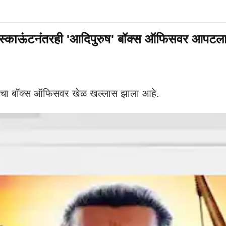
ऊंटनंतरही 'आदिपुरुष' बॉक्स ऑफिसवर आपटला; र
ेमाचा बॉक्स ऑफिसवर खेळ खल्लास झाला आहे.