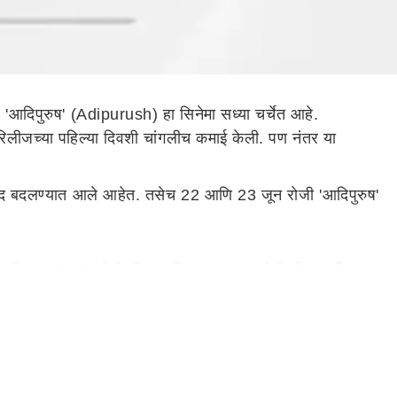
आदिपुरुष' (Adipurush) हा सिनेमा सध्या चर्चेत आहे.
 रिलीजच्या पहिल्या दिवशी चांगलीच कमाई केली. पण नंतर या
ल संवाद बदलण्यात आले आहेत. तसेच 22 आणि 23 जून रोजी 'आदिपुरुष'
 दुसरा दिवस 65.25 कोटी, तिसरा दिवस 29.03 कोटी, तिसरा दिवस
आहे. एकंदरीत आतापर्यंत या सिनेमाने 260.55 कोटींचा गल्ला