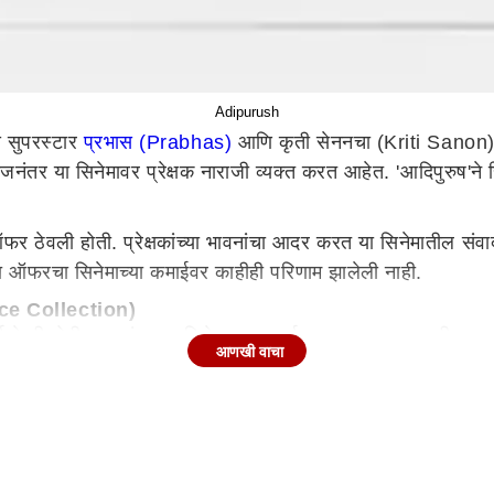
Adipurush
्य सुपरस्टार
प्रभास (Prabhas)
आणि कृती सेननचा (Kriti Sanon) '
ीजनंतर या सिनेमावर प्रेक्षक नाराजी व्यक्त करत आहेत. 'आदिपुरुष'ने
खास ऑफर ठेवली होती. प्रेक्षकांच्या भावनांचा आदर करत या सिनेमाती
 या ऑफरचा सिनेमाच्या कमाईवर काहीही परिणाम झालेली नाही.
ice Collection)
कमाई केली होती. पण नंतर या सिनेमाच्या कमाईत घट व्हायला लागली.
आणखी वाचा
वा दिवस 7.25 कोटी आणि सातव्या दिवशी 5.50 कोटींची कमाई केली 