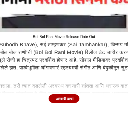
Bol Bol Rani Movie Release Date Out
 (Subodh Bhave), सई ताम्हणकर (Sai Tamhankar), चिन्मय म
बोल राणी'ची (Bol Bol Rani Movie) रिलीज डेट जाहीर करण्यात आल
लै रोजी हा चित्रपट प्रदर्शित होणार आहे. सोशल मीडियावर प्रदर्शित झ
ेले हात, पार्श्वभूमीला घोंगावणारं रहस्यमयी संगीत आणि बंदुकीतून 
 नसला, तरी त्यात दडलेली अस्वस्थ करणारी शांतता आणि थरारक वाता
कर आणि चिन्मय मांडलेकर हे तीन दमदार कलाकार एकत्र झळकणार असल्या
आणखी वाचा