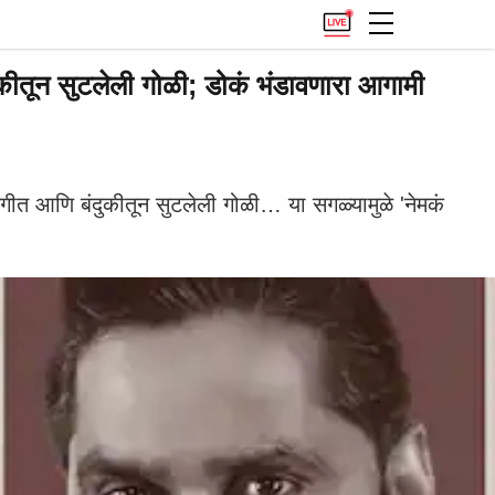
तून सुटलेली गोळी; डोकं भंडावणारा आगामी
गीत आणि बंदुकीतून सुटलेली गोळी… या सगळ्यामुळे 'नेमकं