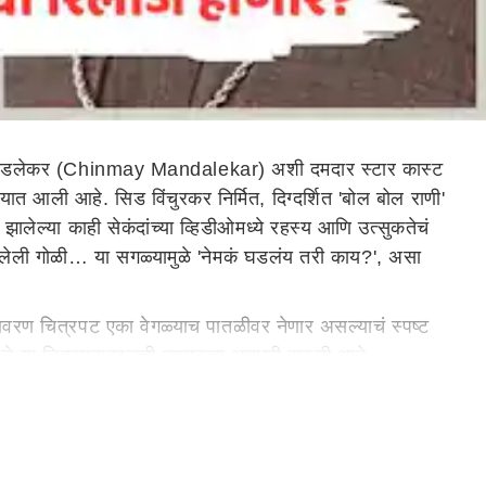
ांडलेकर (Chinmay Mandalekar) अशी दमदार स्टार कास्ट
ी आहे. सिड विंचुरकर निर्मित, दिग्दर्शित 'बोल बोल राणी'
ालेल्या काही सेकंदांच्या व्हिडीओमध्ये रहस्य आणि उत्सुकतेचं
सुटलेली गोळी… या सगळ्यामुळे 'नेमकं घडलंय तरी काय?', असा
वरण चित्रपट एका वेगळ्याच पातळीवर नेणार असल्याचं स्पष्ट
मुळे या चित्रपटाबद्दलची उत्सुकता आणखी वाढली आहे.