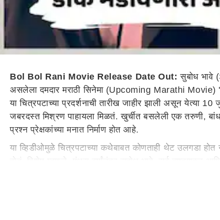
Bol Bol Rani Movie Release Date Out:
सुबोध भावे
असलेला दमदार मराठी सिनेमा (Upcoming Marathi Movie) 'बोल 
या चित्रपटाच्या प्रदर्शनाची तारीख जाहीर झाली असून येत्या 10 जु
जबरदस्त मिश्रण पाहायला मिळतं. खुर्चीत बसलेली एक तरुणी, बांधल
प्रश्न प्रेक्षकांच्या मनात निर्माण होत आहे.
या व्हिडीओमुळे चित्रपटाच्या कथेबाबत कोणताही थेट उलगडा होत
होतं. विशेष म्हणजे, पंधरा वर्षांनंतर सुबोध भावे, सई ताम्हण
त्यांच्यासोबत संभाजी ससाणेही महत्त्वाच्या भूमिकेत दिसणार आहे.