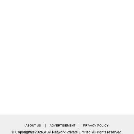
 आहे? आणि या सगळ्यामागे कोणतं सत्य दडलं आहे? या प्रश्नांची उत्तर
|
|
ABOUT US
ADVERTISEMENT
PRIVACY POLICY
© Copyright@2026.ABP Network Private Limited. All rights reserved.