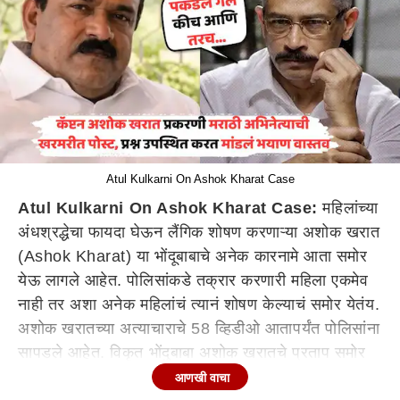
Atul Kulkarni On Ashok Kharat Case
Atul Kulkarni On Ashok Kharat Case:
महिलांच्या
अंधश्रद्धेचा फायदा घेऊन लैंगिक शोषण करणाऱ्या अशोक खरात
(Ashok Kharat) या भोंदूबाबाचे अनेक कारनामे आता समोर
येऊ लागले आहेत. पोलिसांकडे तक्रार करणारी महिला एकमेव
नाही तर अशा अनेक महिलांचं त्यानं शोषण केल्याचं समोर येतंय.
अशोक खरातच्या अत्याचाराचे 58 व्हिडीओ आतापर्यंत पोलिसांना
सापडले आहेत. विकृत भोंदुबाबा अशोक खरातचे प्रताप समोर
आल्यानंतर अख्ख्या
महाराष्ट्र
ात (Maharashtra News)
आणखी वाचा