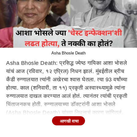
Asha Bhosle Death
Asha Bhosle Death: प्रसिद्ध ज्येष्ठ गायिका आशा भोसले
यांचं आज (रविवार, १२ एप्रिल) निधन झालं. मुंबईतील ब्रीच
कँडी रुग्णालयात त्यांनी अखेरचा श्वास घेतला. त्या 93 वर्षांच्या
होत्या. काल (शनिवारी, ता ११) प्रकृती अस्वास्थ्यामुळे त्यांना
रुग्णालयात दाखल करण्यात आलं होतं. त्यानंतर त्यांची प्रकृती
चिंताजनकच होती. रुग्णालयाच्या डॉक्टरांनी आशा भोसले
(Asha Bhosle Death) यांच्या निधनाचं कारण सांगितलं.
सर्व अवयव निकामी झाल्याने (मल्टी ऑर्गन फेल्युअरमुळे) त्यांचं
आणखी वाचा
निधन झाल्याचं डॉक्टरांनी स्पष्ट केलं. त्यांना मेडिकल प्रॉब्लेम