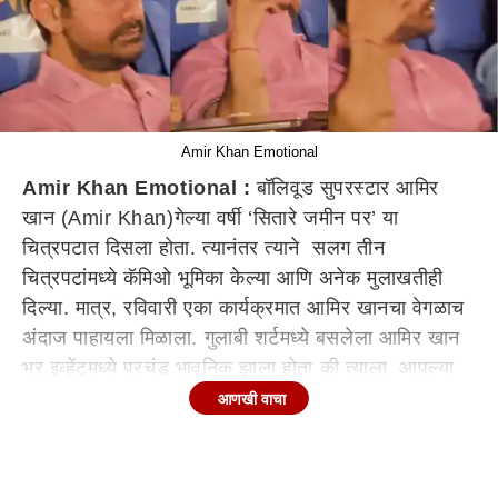
Amir Khan Emotional
Amir Khan Emotional :
बॉलिवूड सुपरस्टार आमिर
खान (Amir Khan)गेल्या वर्षी ‘सितारे जमीन पर’ या
चित्रपटात दिसला होता. त्यानंतर त्याने सलग तीन
चित्रपटांमध्ये कॅमिओ भूमिका केल्या आणि अनेक मुलाखतीही
दिल्या. मात्र, रविवारी एका कार्यक्रमात आमिर खानचा वेगळाच
अंदाज पाहायला मिळाला. गुलाबी शर्टमध्ये बसलेला आमिर खान
भर इव्हेंटमध्ये प्रचंड भावनिक झाला होता की त्याला आपल्या
डोळ्यातील अश्रूंना आवर घालणंही अवघड होऊन बसलं.
आणखी वाचा
हमसून हमसून रडला, शर्टने डोळे पुसले.. हा प्रसंग होता
त्यांच्या मुलगा जुनैद खान यांच्या ‘एक दिन’ चित्रपटाच्या
प्रमोशन इव्हेंटचा.