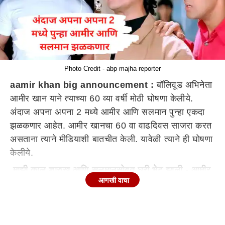
Photo Credit - abp majha reporter
aamir khan big announcement :
बॉलिवूड अभिनेता
आमीर खान याने त्याच्या 60 व्या वर्षी मोठी घोषणा केलीये.
अंदाज अपना अपना 2 मध्ये आमीर आणि सलमान पुन्हा एकदा
झळकणार आहेत. आमीर खानचा 60 वा वाढदिवस साजरा करत
असताना त्याने मीडियाशी बातचीत केली. यावेळी त्याने ही घोषणा
केलीये.
माझी काल शारुख आणि सलमानसोबत घरी भेट झाली - आमीर
खान
आणखी वाचा
आमीर खान म्हणाला, प्रत्येक वर्षी माझा वाढदिवस उत्साहात
साजरा करतात त्याबद्दल मीडियाचे खूप खूप धन्यवाद...आता मी
16 वर्षांचा झालोय. माझी काल शारुख आणि सलमानसोबत घरी