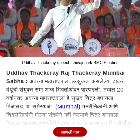
Uddhav Thackeray speech shivaji park BMC Election
Uddhav Thackeray Raj Thackeray Mumbai
Sabha :
अवघ्या महाराष्ट्राला उत्सुकता असलेल्या ठाकरे
बंधूंची संयुक्त सभा आज शिवतीर्थावर
पार
पडली
. तब्बल 20
वर्षानंतर अवघ्या महाराष्ट्राला हे सुखद चित्र बघायला
मिळालंय. या सभेस्थळी
(Mumbai)
मनसैनिकांनी आणि
शिवसैनिकांनी मोठ्या संख्येने गर्दी केल्याचे चित्र बघायला
मिळालं. महाराष्ट्र धर्माची पताका गाजवत उत्साहात शिवतीर्थावर
या, असं आवाहन राज ठाकरे (Raj Thackeray) यांनी केलं
आणखी वाचा