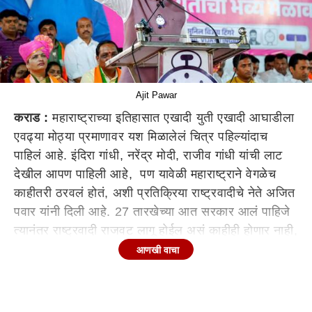
Ajit Pawar
कराड :
महाराष्ट्राच्या इतिहासात एखादी युती एखादी आघाडीला
एवढ्या मोठ्या प्रमाणावर यश मिळालेलं चित्र पहिल्यांदाच
पाहिलं आहे. इंदिरा गांधी, नरेंद्र मोदी, राजीव गांधी यांची लाट
देखील आपण पाहिली आहे, पण यावेळी महाराष्ट्राने वेगळेच
काहीतरी ठरवलं होतं, अशी प्रतिक्रिया राष्ट्रवादीचे नेते अजित
पवार यांनी दिली आहे. 27 तारखेच्या आत सरकार आलं पाहिजे
त्यानंतर राष्ट्रवादी राजवट लागू होईल असं काहीही होणार नाही,
असेही अजित पवार यांनी म्हटलं आहे.
आणखी वाचा
सीएम पदाचा फॉर्मुला आम्ही एकत्र बसून ठरवू
दरम्यान, महायुती सत्तेत येऊनही अजूनही शपथविधी आणि
मुख्यमंत्रीपदावर निर्णय घेण्यात आलेला नाही. याबाबत बोलताना