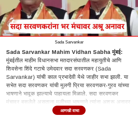
Sada Sarvankar
Sada Sarvankar Mahim Vidhan Sabha मुंबई:
मुंबईतील माहीम विधानसभा मतदारसंघातील महायुतीचे आणि
शिवसेना शिंदे गटाचे उमेदवार सदा सरवणकर (Sada
Sarvankar) यांची काल प्रभादेवी येथे जाहीर सभा झाली. या
सभेत सदा सरवणकर यांची मुलगी प्रिया सरवणकर-गुरव यांच्या
भाषणाने भावूक झाल्याचे पाहायला मिळाले. सदा सरवणकर
मंचावर बसलेले असताना मुलीच्या भाषणाने त्यांना अश्रू अनावर
झाले.
आणखी वाचा
माझ्या वडिलांचा मी लहाणपणापासून प्रवास बघितला. माझा जन्म
जेव्हा झाला, त्यावेळी संप सुरु होता. त्यावेळी माझ्या मुलांना दूध