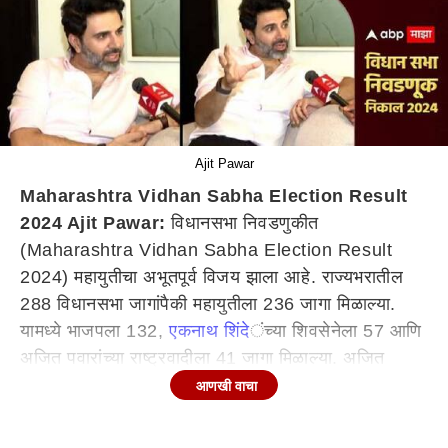
Ajit Pawar
Maharashtra Vidhan Sabha Election Result
2024 Ajit Pawar:
विधानसभा निवडणुकीत
(Maharashtra Vidhan Sabha Election Result
2024) महायुतीचा अभूतपूर्व विजय झाला आहे. राज्यभरातील
288 विधानसभा जागांपैकी महायुतीला 236 जागा मिळाल्या.
यामध्ये भाजपला 132,
एकनाथ शिंदे
ंच्या शिवसेनेला 57 आणि
अजित पवारांच्या राष्ट्रवादीला 41 जागा मिळाल्या. अजित
पवारांच्या (Ajit Pawar) राष्ट्रवादी काँग्रेसला लोकसभेच्या
आणखी वाचा
निवडणुकीत मोठा फटका बसला होता. परंतु आता विधानसभेच्या
निवडणुकीत अजित पवारांना मोठा यश मिळालं आहे. अजित