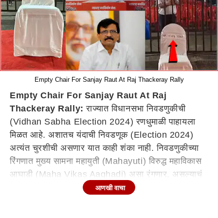
Empty Chair For Sanjay Raut At Raj Thackeray Rally
Empty Chair For Sanjay Raut At Raj
Thackeray Rally:
राज्यात विधानसभा निवडणुकीची
(Vidhan Sabha Election 2024) रणधुमाळी पाहायला
मिळत आहे. अशातच यंदाची निवडणूक (Election 2024)
अत्यंत चुरशीची असणार यात काही शंका नाही. निवडणुकीच्या
रिंगणात मुख्य सामना महायुती (Mahayuti) विरुद्ध महाविकास
आघाडी (Maha Vikas Aaghadi) असा रंगणार, असल्याचं
बोललं जात होतं. पण, मनसेनं (MNS) निवडणुकीच्या रिंगणात
आणखी वाचा
स्वबळावर घेतलेली एन्ट्री राज्यातील दोन्ही आघाड्यांसाठी
काहीसं अवघड जागेचं दुखणं होऊन बसली आहे, असं म्हटलं