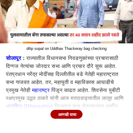
dilip sopal on Uddhav Thackeray bag checking
सोलापूर
:
राज्यातील विधानसभा निवडणुकांच्या प्रचारासाठी
दिग्गज नेत्यांचा जोरदार सभा आणि प्रचार दौरे सुरू आहेत.
पंतप्रधान नरेंद्र मोदींसह दिल्लीतील बडे नेतेही महाराष्ट्रात
सभा गाजवत आहेत. तर, महायुती व महाविकास आघाडीचे
प्रमुख नेतेही
महाराष्ट्र
पिंजून काढत आहेत. शिवसेना युबीटी
पक्षप्रमुख उद्धव ठाकरे यांनी आज मराठवाड्यातील लातूर आणि
धाराशिव (Dharashiv)
जिल्ह्यात सभा घेतल्यानंतर बार्शीत
माजी मंत्री दिलीप सोपल यांच्यासाठी जाहीर सभा घेतली. या
आणखी वाचा
सभेत बोलताना दिलीप सोपल यांनी बॅग तपासणीच्या मुद्द्यावरुन
केंद्रातील मोदी सरकार व महायुतीवर हल्लाबोल केला.