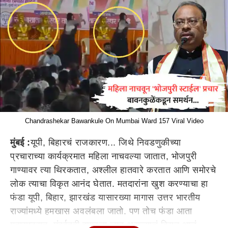
Chandrashekar Bawankule On Mumbai Ward 157 Viral Video
मुंबई
:
यूपी, बिहारचं राजकारण... जिथे निवडणुकीच्या
प्रचाराच्या कार्यक्रमात महिला नाचवल्या जातात, भोजपुरी
गाण्यावर त्या थिरकतात, अश्लील हातवारे करतात आणि समोरचे
लोक त्याचा विकृत आनंद घेतात. मतदारांना खुश करण्याचा हा
फंडा यूपी, बिहार, झारखंड यासारख्या मागास उत्तर भारतीय
राज्यांमध्ये हमखास अवलंबला जातो. पण तोच फंडा आता
महाराष्ट्रात, मुंबईतही वापरला जात असल्याचं दिसून आलं.