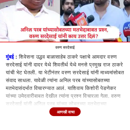
वरुण सरदेसाई
मुंबई
:
शिवेसना उद्धव बाळासाहेब ठाकरे पक्षाचे आमदार वरुण
सरदेसाई यांनी दादर येथे शिवतीर्थ येथे मनसे प्रमुख राज ठाकरे
यांची भेट घेतली. या भेटीनंतर वरुण सरदेसाई यांनी माध्यमांसोबत
संवाद साधला. यावेळी त्यांना अनिल परब यांच्यासोबतच्या
मतभेदासंदर्भात विचारण्यात आलं. याशिवाय किशोरी पेडणेकर
यांच्या उमेदवारीबाबत देखील त्यांना प्रश्न विचारला गेला. वरुण
सरदेसाई यांनी अनिल परब यांच्या सोबतच्या मतभेदाच्या
प्रश्नावर अधिक भाष्य करणं टाळल्याचं पाहायला मिळालं.
आणखी वाचा
राज ठाकरे यांच्या भेटीनंतर वरुण सरदेसाई काय म्हणाले?
वरुण सरदेसाई यांनी युती जाहीर झालेलं आहे, जागा वाटप