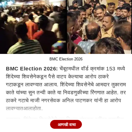
BMC Election 2026
BMC Election 2026:
चेंबूरमधील वॉर्ड क्रमांक 153
मध्ये
शिंदेच्या शिवसेनेकडून पैसे वाटप केल्याचा आरोप ठाकरे
गटाकडून लावण्यात आला
य
. शिंदेच्या शिवसेनेचे आमदार तुकाराम
काते यांच्या सुन तन्वी काते या निवडणुकीच्या रिंगणात आहेत.
तर
ठाकरे गटाचे माजी नगरसेवक अनिल पाटणकर यांनी हा आरोप
लावण्यात
आला
होता
.
दरम्यान
, शिंदेच्या शिवसेनेचे उप विभाग संघटक रवींद्र महाडीक,
आणखी वाचा
लक्ष्मण पांढरे आणि आमदार तुकाराम काते यांचा मुलगा तुषार