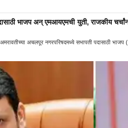
ासाठी भाजप अन् एमआयएमची युती, राजकीय चर्चांना
ावतीच्या अचलपूर नगरपरिषदमध्ये सभापती पदासाठी भाजप (BJ