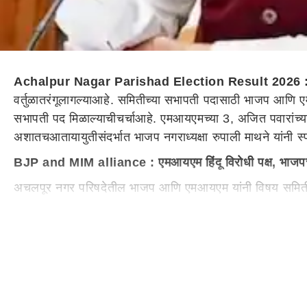
Achalpur Nagar Parishad Election Result 2026 
वर्तुळात
रंगू
लागल्या
आहे
. समितीच्या सभापती पदासाठी भाजप आणि
सभापती पद मिळाल्या
ची
चर्चा
आहे
. एमआयएमच्या 3, अजित पवारांच्य
अशातच
आता
या
युती
संदर्भात
भाजप नगराध्यक्षा रुपाली माथने यां
नी
स्
BJP and MIM alliance : एमआयएम हिंदू विरोधी पक्ष, भाजपची
अचलपूर नगर परिषदेतील भाजप आणि एमआयएम यांनी विषय समिती अध्
(Chandrashekhar Bawankule) यांनी तातडीने गंभीर दखल घेत 
यांनी सांगितले की, एमआयएम हा हिंदू विरोधी पक्षाशी भारतीय जन
नगर परिषदमध्ये काँग्रेस पक्षाचे 15 नगरसेवक असून त्यांनी दि. 2
यांनी
दिलंय
.
दरम्यान
, अचलपूर नगर परिषदमध्ये काँग्रेस पक्षाचे 15 नगरसेव
अचलपुर नगर परिषदमध्ये प्रहार पक्षाचे 2 नगरसेवक भाजपचे आ