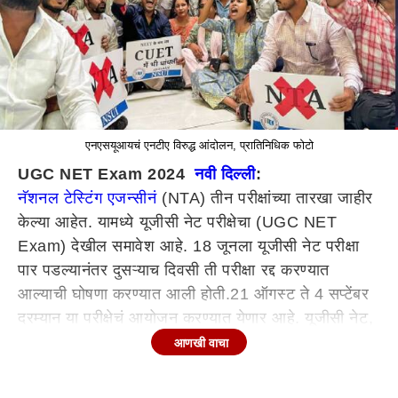
एनएसयूआयचं एनटीए विरुद्ध आंदोलन, प्रातिनिधिक फोटो
UGC NET Exam 2024
नवी दिल्ली
:
नॅशनल टेस्टिंग एजन्सीनं
(NTA) तीन परीक्षांच्या तारखा जाहीर
केल्या आहेत. यामध्ये यूजीसी नेट परीक्षेचा (UGC NET
Exam) देखील समावेश आहे. 18 जूनला यूजीसी नेट परीक्षा
पार पडल्यानंतर दुसऱ्याच दिवसी ती परीक्षा रद्द करण्यात
आल्याची घोषणा करण्यात आली होती.21 ऑगस्ट ते 4 सप्टेंबर
दरम्यान या परीक्षेचं आयोजन करण्यात येणार आहे. यूजीसी नेट,
एनसीईटी आणि सीएसआयआर नेट परीक्षेच्या तारखा एनटीएनं
आणखी वाचा
जाहीर केल्या आहेत. डार्कनेटवर पेपर लीक झाल्यानंतर एका
आठवड्यानंतर यूजीसी नेट परीक्षा रद्द झाल्याची घोषणा करण्यात