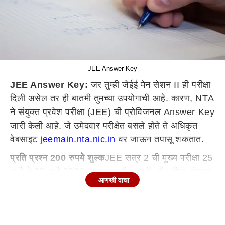
JEE Answer Key
JEE Answer Key:
जर तुम्ही जेईई मेन सेशन II ही परीक्षा
दिली असेल तर ही बातमी तुमच्या उपयोगाची आहे. कारण, NTA
ने संयुक्त प्रवेश परीक्षा (JEE) ची प्रोविजनल Answer Key
जारी केली आहे. जे उमेदवार परीक्षेत बसले होते ते अधिकृत
वेबसाइट
jeemain.nta.nic.in
वर जाऊन तपासू शकतात.
प्रति प्रश्न 200 रुपये शुल्क
JEE सत्र 2 ची मुख्य परीक्षा 25
जुलै ते 30 जुलै 2022 या कालावधीत झाली. ही परीक्षा संगणक
आणखी वाचा
आधारित चाचणी (CBT) पद्धतीने घेण्यात आली. उमेदवार पेपर
1(B.E./B.Tech.), पेपर 2A (B.Arch), आणि पेपर 2B
(B.Planning) च्या Answer Key तपासू शकतात. जे