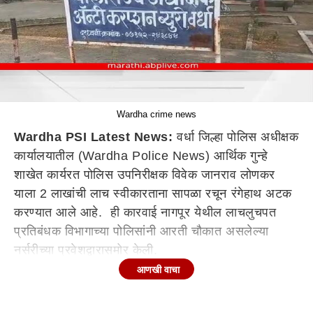
Wardha crime news
Wardha PSI Latest News:
वर्धा जिल्हा पोलिस अधीक्षक
कार्यालयातील (Wardha Police News) आर्थिक गुन्हे
शाखेत कार्यरत पोलिस उपनिरीक्षक विवेक जानराव लोणकर
याला 2 लाखांची लाच स्वीकारताना सापळा रचून रंगेहाथ अटक
करण्यात आले आहे. ही कारवाई नागपूर येथील लाचलुचपत
प्रतिबंधक विभागाच्या पोलिसांनी आरती चौकात असलेल्या
नर्सरीच्या प्रवेशद्वारासमोर केली.
आणखी वाचा
आरोपीची बेल रद्द न होण्याकरता तसेच मालमत्ता जप्त न
करण्यासाठी आणि फसवणुकीच्या गुन्ह्यात पत्नीला आरोपी न