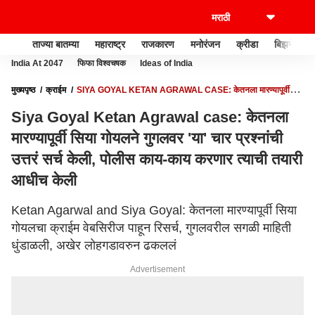
ताज्या बातम्या
महाराष्ट्र
राजकारण
मनोरंजन
क्रीडा
बिझनेस
India At 2047
फिफा विश्वचषक
Ideas of India
मुख्यपृष्ठ
क्राईम
SIYA GOYAL KETAN AGRAWAL CASE: केतनला मारण्यापूर्वी
सिया गोयलने गुगलवर 'या' चार प्रश्नांची उत्तरं सर्च केली, पोलीस काय-काय करणार त्याची तयारी
Siya Goyal Ketan Agrawal case: केतनला
आधीच केली
मारण्यापूर्वी सिया गोयलने गुगलवर 'या' चार प्रश्नांची
उत्तरं सर्च केली, पोलीस काय-काय करणार त्याची तयारी
आधीच केली
Ketan Agarwal and Siya Goyal: केतनला मारण्यापूर्वी सिया
गोयलचा क्राईम वेबसिरीज पाहून रिसर्च, गुगलवरील सगळी माहिती
धुंडाळली, अखेर लोहगडावरुन ढकललं
Advertisement