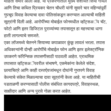
माहिती समोर आली आहे. या प्रकरणातील मुख्य संशयित सिया गोयल
आणि तिचा कथित प्रियकर चेतन चौधरी यांनी सुमारे चार महिन्यांपूर्वी
गुपचूप विवाह केल्याचा दावा पोलिसांकडून करण्यात आल्याची माहिती
सूत्रांनी दिली आहे. आरोपींच्या मोबाईल फोनमधील व्हॉट्सअॅप चॅट,
फोटो आणि इतर डिजिटल पुराव्यांच्या तपासातून हा महत्त्वाचा धागा
हाती लागल्याचे समजते.
एका लॉजमध्ये चेतनने सियाच्या कपाळावर कुंकू लावलं भरला. तपास
अधिकाऱ्यांनी दोन्ही आरोपींचे मोबाईल फोन आणि इतर इलेक्ट्रॉनिक
उपकरणे फॉरेन्सिक तपासणीसाठी पाठवली आहेत. प्राथमिक
तपासात व्हॉट्सअॅपवरील संभाषणे, एकमेकांना केलेले संदेश,
छायाचित्रे आणि काही दस्तऐवजांमधून दोघांनी गुप्तपणे विवाह
केल्याचे संकेत मिळाल्याचा दावा सूत्रांनी केला आहे. या माहितीची
पडताळणी करण्यासाठी पोलीस संबंधित कागदपत्रे, विवाहस्थळ,
साक्षीदार आणि अन्य पुरावे गोळा करत आहेत.