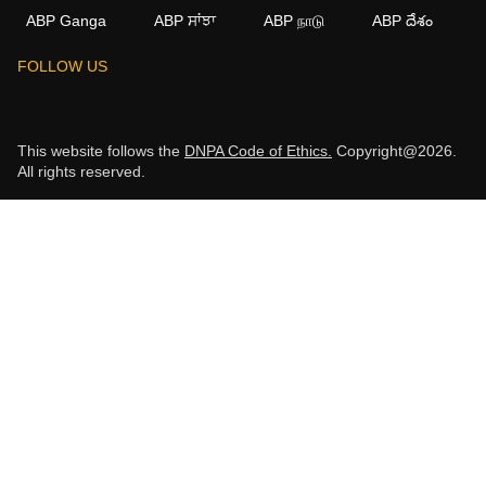
ABP Ganga
ABP ਸਾਂਝਾ
ABP நாடு
ABP దేశం
FOLLOW US
This website follows the
DNPA Code of Ethics.
Copyright@2026.
All rights reserved.