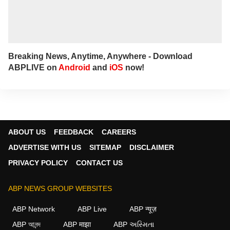
Breaking News, Anytime, Anywhere - Download
ABPLIVE on
Android
and
iOS
now!
ABOUT US
FEEDBACK
CAREERS
ADVERTISE WITH US
SITEMAP
DISCLAIMER
PRIVACY POLICY
CONTACT US
ABP NEWS GROUP WEBSITES
ABP Network
ABP Live
ABP न्यूज़
ABP আনন্দ
ABP माझा
ABP અસ્મિતા