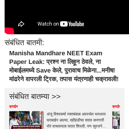
संबंधित बातमी:
Manisha Mandhare NEET Exam
Paper Leak: प्रश्न ना लिहून ठेवले, ना
मोबाईलमध्ये Save केले, पुरावाच मिळेना...मनीषा
मांढरेने वापरली ट्रिक, तपास यंत्रणाही चक्रावली!
संबंधित बातम्या >>
क्राईम
क्राईम
अंजू विश्वकर्मा रक्तबंबाळ अवस्थेत थरथरत
घराबाहेर आल्या, दहीहंडीचा सराव करणारी
पोरं वाचवायला घरात शिरली, पण सूरजने