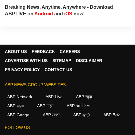
Breaking News, Anytime, Anywhere - Download
ABPLIVE on
Android
and
iOS
now!
ABOUT US
FEEDBACK
CAREERS
ADVERTISE WITH US
SITEMAP
DISCLAIMER
PRIVACY POLICY
CONTACT US
ABP NEWS GROUP WEBSITES
ABP Network
ABP Live
ABP न्यूज़
ABP আনন্দ
ABP माझा
ABP અસ્મિતા
ABP Ganga
ABP ਸਾਂਝਾ
ABP நாடு
ABP దేశం
FOLLOW US