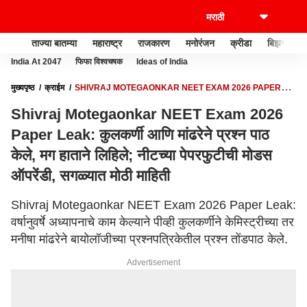
ताज्या बातम्या
महाराष्ट्र
राजकारण
मनोरंजन
क्रीडा
बिझनेस
India At 2047
फिफा विश्वचषक
Ideas of India
मुख्यपृष्ठ
क्राईम
SHIVRAJ MOTEGAONKAR NEET EXAM 2026 PAPER
LEAK: कुलकर्णी आणि मांढरेने प्रश्न पाठ केले, मग हाताने लिहिले; नीटच्या पेपरफुटीची मोडस
Shivraj Motegaonkar NEET Exam 2026
ऑपरेंडी, सगळ्यात मोठी माहिती
Paper Leak: कुलकर्णी आणि मांढरेने प्रश्न पाठ
केले, मग हाताने लिहिले; नीटच्या पेपरफुटीची मोडस
ऑपरेंडी, सगळ्यात मोठी माहिती
Shivraj Motegaonkar NEET Exam 2026 Paper Leak:
वर्षानुवर्षे अध्यापनाचे काम केल्याने पीव्ही कुलकर्णीने केमिस्ट्रीच्या तर
मनीषा मांढरेने बायोलॉजीच्या प्रश्नपत्रिकेतील प्रश्न तोंडपाठ केले.
Advertisement