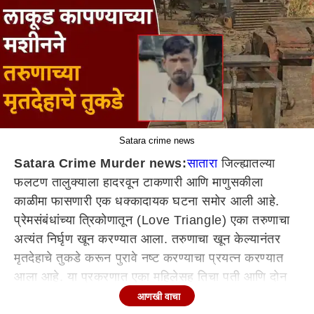
Satara crime news
Satara Crime Murder news:
सातारा
जिल्ह्यातल्या
फलटण तालुक्याला हादरवून टाकणारी आणि माणुसकीला
काळीमा फासणारी एक धक्कादायक घटना समोर आली आहे.
प्रेमसंबंधांच्या त्रिकोणातून (Love Triangle) एका तरुणाचा
अत्यंत निर्घृण खून करण्यात आला. तरुणाचा खून केल्यानंतर
मृतदेहाचे तुकडे करून पुरावे नष्ट करण्याचा प्रयत्न करण्यात
आला आहे. या प्रकरणात एका महिलेसह तिचा पती आणि दोन
प्रियकरांचा सहभाग उघडकीस आला असून, पोलिसांनी तिघांना
आणखी वाचा