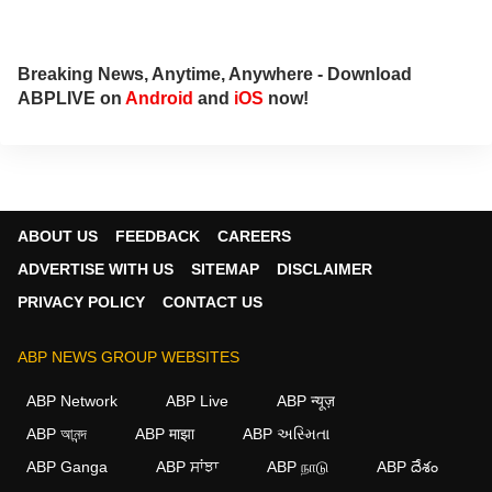
Breaking News, Anytime, Anywhere - Download
ABPLIVE on
Android
and
iOS
now!
ABOUT US
FEEDBACK
CAREERS
ADVERTISE WITH US
SITEMAP
DISCLAIMER
PRIVACY POLICY
CONTACT US
ABP NEWS GROUP WEBSITES
ABP Network
ABP Live
ABP न्यूज़
ABP আনন্দ
ABP माझा
ABP અસ્મિતા
ABP Ganga
ABP ਸਾਂਝਾ
ABP நாடு
ABP దేశం