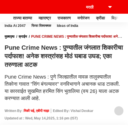
ताज्या बातम्या
महाराष्ट्र
राजकारण
मनोरंजन
क्रीडा
बिझनेस
India At 2047
फिफा विश्वचषक
Ideas of India
मुख्यपृष्ठ
क्राईम
PUNE CRIME NEWS : पुण्यातील जंगलात शिकारीचा पर्दाफाश! अनेक
शस्त्रांसह मोठं घबाड उघड; एका तरुणाला अटक
Pune Crime News : पुण्यातील जंगलात शिकारीचा
पर्दाफाश! अनेक शस्त्रांसह मोठं घबाड उघड; एका
तरुणाला अटक
Pune Crime News : पुणे जिल्ह्यातील मावळ तालुक्यातील
तिकोना गावात "सिंग बंगल्यावर" वनविभागाने अचानक धाड टाकली.
या कारवाईत सुखमित हरमित सिंग भुतालिया (वय 26) याला अटक
करण्यात आली आहे.
Written By :
मिकी घई, एबीपी माझा
Edited By: Vishal Deokar
Updated at : Wed, May 14,2025, 1:16 pm (IST)