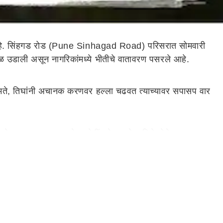
हे. सिंहगड रोड (Pune Sinhagad Road) परिसरात सोमवारी
बळ उडाली असून नागरिकांमध्ये भीतीचे वातावरण पसरले आहे.
या मते, तिघांनी अचानक करणवर हल्ला चढवत त्याच्यावर सपासप वार
र खेळत असताना करणने आरोपींकडे रागाने पाहिले होते. या क्षुल्लक
चा संशय पोलिसांनी व्यक्त केला आहे. घटनेनंतर परिसरात काही काळ
पी अल्पवयीन असल्याने त्यांना आज बाल न्याय मंडळासमोर हजर