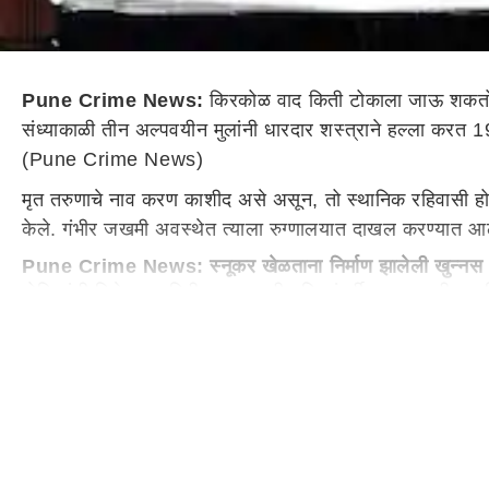
Pune Crime News:
किरकोळ वाद किती टोकाला जाऊ शकतो
संध्याकाळी तीन अल्पवयीन मुलांनी धारदार शस्त्राने हल्ला करत 
(Pune Crime News)
मृत तरुणाचे नाव करण काशीद असे असून, तो स्थानिक रहिवासी होत
केले. गंभीर जखमी अवस्थेत त्याला रुग्णालयात दाखल करण्यात आले,
Pune Crime News: स्नूकर खेळताना निर्माण झालेली खुन्नस
पोलिसांनी दिलेल्या माहितीनुसार, काही महिन्यांपूर्वी करण काशीद
कारणाचा राग आरोपींनी मनात ठेवला. त्यातूनच त्यांनी करणचा ख
Pune Crime News: नियोजनबद्ध हल्ला
सोमवारी संध्याकाळी आरोपींनी संधी साधत करणला गाठले आणि धारदार
तणावाचे वातावरण निर्माण झाले होते.
Pune Crime News: पोलिसांची तातडीची कारवाई
घटनेची माहिती मिळताच सिंहगड रोड पोलिसांनी तात्काळ तपास सुरू