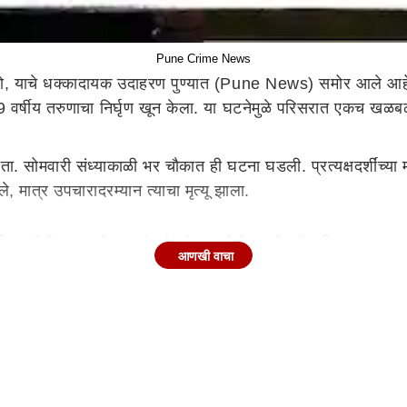
Pune Crime News
, याचे धक्कादायक उदाहरण पुण्यात (Pune News) समोर आले आ
19 वर्षीय तरुणाचा निर्घृण खून केला. या घटनेमुळे परिसरात एकच खळ
ा. सोमवारी संध्याकाळी भर चौकात ही घटना घडली. प्रत्यक्षदर्शींच्
 मात्र उपचारादरम्यान त्याचा मृत्यू झाला.
 आणि आरोपी अल्पवयीन मुलांमध्ये ओळख होती. जानेवारी महिन्यात स्नूक
आणखी वाचा
ून करण्याचा कट रचल्याचे प्राथमिक तपासात समोर आले आहे.
 शस्त्रांनी त्याच्यावर हल्ला केला. हा हल्ला पूर्वनियोजित असल्या
 केला आणि काही तासांतच तिन्ही आरोपींना ताब्यात घेतले. सर्व आरो