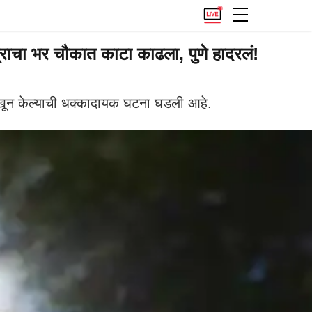
ाचा भर चौकात काटा काढला, पुणे हादरलं!
 खून केल्याची धक्कादायक घटना घडली आहे.