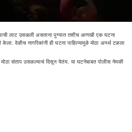
ंतापाची लाट उसळली असताना पुण्यात तशीच आणखी एक घटना
नी केला. वेळीच नागरिकांनी ही घटना पाहिल्यामुळे मोठा अनर्थ टळला
ध्ये मोठा संताप उसळल्याचं दिसून येतंय. या घटनेबाबत पोलीस नेमकी
 करत आहेत. एवढी मोठी गर्दी पाहता आता वरिष्ठ पोलीस अधिकारी या
पाहून अश्लील इशारे करण्यात आले आणि जबरदस्तीने तिचे कपडे