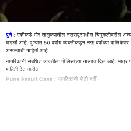
पुणे
:
एकीकडे भोर तालुक्यातील नसरापूरमधील चिमुकलीवरील अत
घडली आहे. पुण्यात 50 वर्षीय व्यक्तीकडून नऊ वर्षांच्या बालिकेव
असल्याची माहिती आहे.
नागरिकांनी संबंधित व्यक्तीला पोलिसांच्या ताब्यात दिलं आहे. मात्
माहिती देत नाहीत.
Pune Assult Case : नागरिकांची मोठी गर्दी
पर्वती भागात घडलेल्या या घटनेमुळे लोकांमध्ये मोठ्या प्रमाणात स
ठिकाणी दाखल होत आहेत. यामुळे पर्वती भागातील वातावरण मात्र त
Minor Girl
Exploitation
in Pune नेमकं काय घडलं ?
पुण्यातील पर्वती परिसरात एका 50 वर्षांच्या व्यक्तीने नऊ वर्षां
काढण्याचा प्रयत्न या व्यक्तीने केल्याचा आरोप केला जात आहे. त्याम
सरकार काय करतंय? सुषमा अंधारेंचा प्रश्न