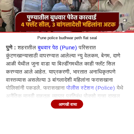
Pune police budhwar peth flat seal
पुणे :
शहरातील
बुधवार पेठ (Pune)
परिसरात
कुंटणखान्यासाठी वापरण्यात आलेल्या न्यु वेलकम, बेगम, दाणे
आळी येथील जुना वाडा या बिल्डींगमधील काही फ्लॅट सिल
करण्यात आले आहेत. याप्रकरणी, भारतात अनाधिकृतपणे
वास्तव्यास असलेल्या 3 बांगलादेशी महिलांना फरासखाना
पोलिसांनी पकडले. फरासखाना
पोलीस स्टेशन (Police)
येथे
अनैतिक मानवी वाहतूक व्यापार प्रतिबंध पोक्सो गुन्हा दाखल
आहे. फरासखाना पोलीस स्टेशन हद्दीत सदर दाखल गुन्ह्यामध्ये
आणखी वाचा
कुंटणखाना चालविणारे, तसेच जागा उपलब्ध करुन देणाऱ्यांचा
तपास करीत असतांना बिल्डींगमधील
कुंटणखान्यासाठी (Prostitute)
वापरलेले फ्लॅट सिल करण्यात